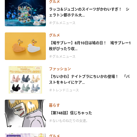
グルメ
ラッコ＆ジュゴンのスイーツがかわいすぎ！ シ
ェラトン都ホテル大...
＃グルメニュース
グルメ
【鳩サブレー】8月10日は鳩の日！ 鳩サブレー1
枚がぴったり収...
＃グルメニュース
ファッション
【ちいかわ】ナイトブラにちいかわ登場！ 「バ
ストをキレイにケア...
＃トレンドニュース
暮らす
【第748話】信じちゃった
＃ないものねだりの女達。
グルメ