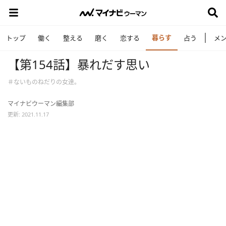
暮らす
トップ
働く
整える
磨く
恋する
占う
メ
【第154話】暴れだす思い
＃ないものねだりの女達。
マイナビウーマン編集部
更新: 2021.11.17