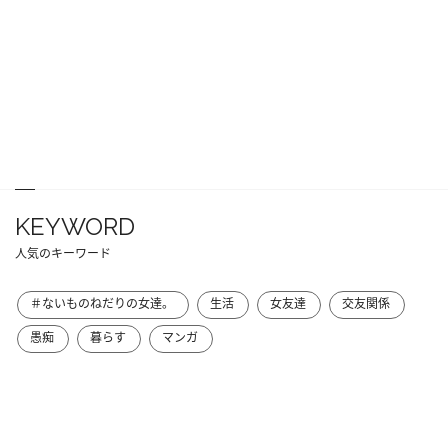
KEYWORD
人気のキーワード
＃ないものねだりの女達。
生活
女友達
交友関係
愚痴
暮らす
マンガ