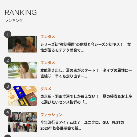
RANKING
ランキング
エンタメ
シリーズ初“強制帰国”の危機と今シーズン初キス！ 女
性が沼るモテテク勃発で...
エンタメ
本能剥き出し、夏の恋がスタート！ タイプの異性に一
直線♡ 早くも走り出す一...
グルメ
東京駅・羽田空港でしか買えない！ 夏の帰省＆お土産
に選びたいセンス抜群の「...
ファッション
今年流行るアイテムは？ ユニクロ、GU、PLSTの
2026年秋冬展示会で新...