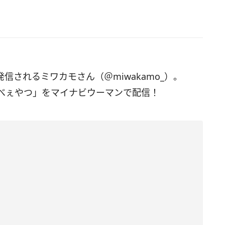
を発信されるミワカモさん（＠miwakamo_）。
べぇやつ」をマイナビウーマンで配信！