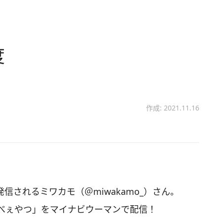
度
作成: 2021.11.16
を発信されるミワカモ（＠miwakamo_）さん。
べぇやつ」をマイナビウーマンで配信！