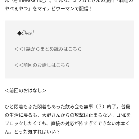
ん（＠miwakamo_）。そんな、ミワカモさんの漫画「職場の
やべぇやつ」をマイナビウーマンで配信！
◆Check!
＜＜1話からまとめ読みはこちら
＜＜前回のお話しはこちら
＜前回のおはなし＞
ひと悶着もふた悶着もあった飲み会も無事（？）終了。普段
の生活に戻るも、大野さんからの攻撃は止まらない。LINEを
ブロックしたくても、直接の対応が怖すぎてできない木本く
ん。どう対処すればいい？