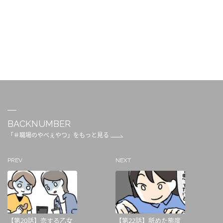
BACKNUMBER
「＃職場のやべぇやつ」をもっと見る
PREV
NEXT
【第20話】恋する乙女
【第22話】舐めた態度