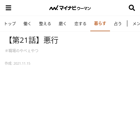
暮らす
トップ
働く
整える
磨く
恋する
占う
メ
【第21話】悪行
＃職場のやべぇやつ
作成: 2021.11.15