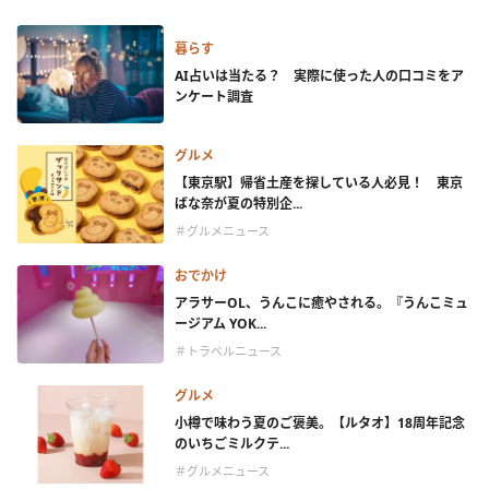
暮らす
AI占いは当たる？ 実際に使った人の口コミをア
ンケート調査
グルメ
【東京駅】帰省土産を探している人必見！ 東京
ばな奈が夏の特別企...
＃グルメニュース
おでかけ
アラサーOL、うんこに癒やされる。『うんこミュ
ージアム YOK...
＃トラベルニュース
グルメ
小樽で味わう夏のご褒美。【ルタオ】18周年記念
のいちごミルクテ...
＃グルメニュース