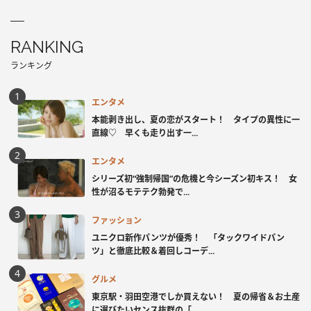
RANKING
ランキング
エンタメ
本能剥き出し、夏の恋がスタート！ タイプの異性に一
直線♡ 早くも走り出す一...
エンタメ
シリーズ初“強制帰国”の危機と今シーズン初キス！ 女
性が沼るモテテク勃発で...
ファッション
ユニクロ新作パンツが優秀！ 「タックワイドパン
ツ」と徹底比較＆着回しコーデ...
グルメ
東京駅・羽田空港でしか買えない！ 夏の帰省＆お土産
に選びたいセンス抜群の「...