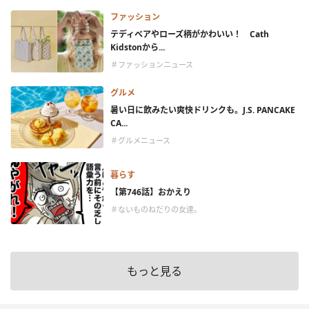
ファッション
テディベアやローズ柄がかわいい！ Cath
Kidstonから...
＃ファッションニュース
グルメ
暑い日に飲みたい爽快ドリンクも。J.S. PANCAKE
CA...
＃グルメニュース
暮らす
【第746話】おかえり
＃ないものねだりの女達。
もっと見る