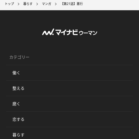
トップ
暮らす
マンガ
【第21話】悪行
カテゴリー
働く
整える
磨く
恋する
暮らす