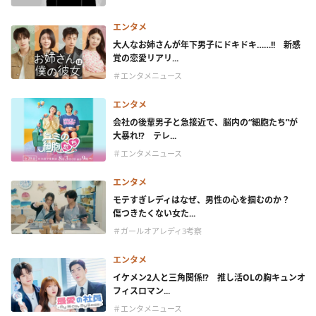
エンタメ
大人なお姉さんが年下男子にドキドキ……!! 新感
覚の恋愛リアリ...
＃エンタメニュース
エンタメ
会社の後輩男子と急接近で、脳内の“細胞たち”が
大暴れ!? テレ...
＃エンタメニュース
エンタメ
モテすぎレディはなぜ、男性の心を掴むのか？
傷つきたくない女た...
＃ガールオアレディ3考察
エンタメ
イケメン2人と三角関係!? 推し活OLの胸キュンオ
フィスロマン...
＃エンタメニュース