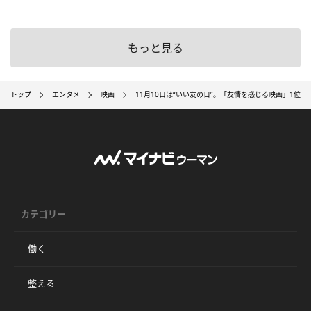
もっと見る
トップ
エンタメ
映画
11月10日は“いい友の日”。「友情を感じる映画」1位
カテゴリー
働く
整える