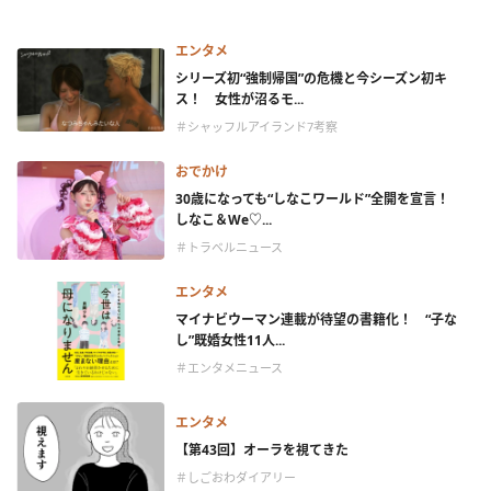
エンタメ
シリーズ初“強制帰国”の危機と今シーズン初キ
ス！ 女性が沼るモ...
＃シャッフルアイランド7考察
おでかけ
30歳になっても“しなこワールド”全開を宣言！
しなこ＆We♡...
＃トラベルニュース
エンタメ
マイナビウーマン連載が待望の書籍化！ “子な
し”既婚女性11人...
＃エンタメニュース
エンタメ
【第43回】オーラを視てきた
＃しごおわダイアリー