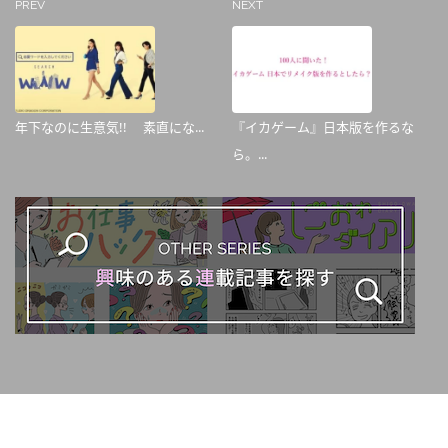
PREV
NEXT
年下なのに生意気!! 素直にな...
『イカゲーム』日本版を作るな
ら。...