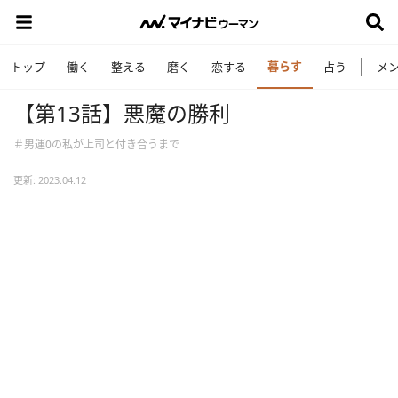
暮らす
トップ
働く
整える
磨く
恋する
占う
メ
【第13話】悪魔の勝利
＃男運0の私が上司と付き合うまで
更新: 2023.04.12