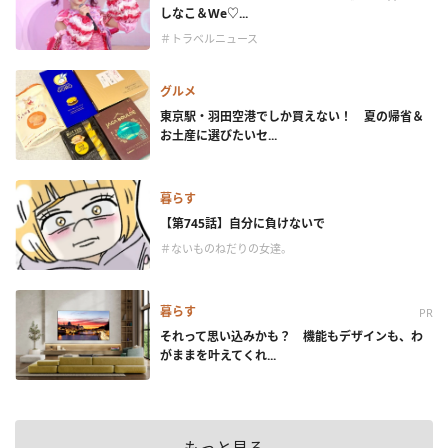
しなこ＆We♡...
＃トラベルニュース
グルメ
東京駅・羽田空港でしか買えない！ 夏の帰省＆
お土産に選びたいセ...
暮らす
【第745話】自分に負けないで
＃ないものねだりの女達。
暮らす
PR
それって思い込みかも？ 機能もデザインも、わ
がままを叶えてくれ...
もっと見る