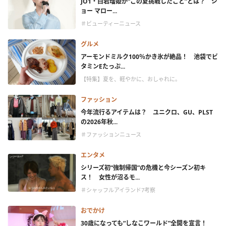
JO1・白岩瑠姫が“この夏挑戦したこと”とは？ ジ
ョー マロー...
＃ビューティーニュース
グルメ
アーモンドミルク100％かき氷が絶品！ 池袋でビ
タミンEたっぷ...
【特集】夏を、軽やかに、おしゃれに。
ファッション
今年流行るアイテムは？ ユニクロ、GU、PLST
の2026年秋...
＃ファッションニュース
エンタメ
シリーズ初“強制帰国”の危機と今シーズン初キ
ス！ 女性が沼るモ...
＃シャッフルアイランド7考察
おでかけ
30歳になっても“しなこワールド”全開を宣言！