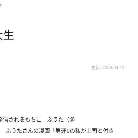
生
大生
更新: 2023.04.12
画を発信されるもちこ ふうた（＠
、もちこ ふうたさんの漫画「男運0の私が上司と付き