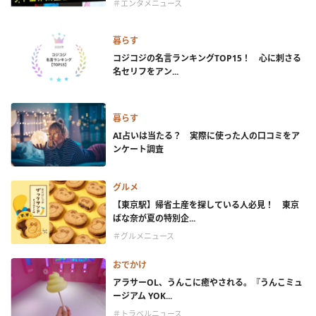
＃エンタメニュース
暮らす
コジコジの名言ランキングTOP15！ 心に刺さる
名セリフをアン...
暮らす
AI占いは当たる？ 実際に使った人の口コミをア
ンケート調査
グルメ
【東京駅】帰省土産を探している人必見！ 東京
ばな奈が夏の特別企...
＃グルメニュース
おでかけ
アラサーOL、うんこに癒やされる。『うんこミュ
ージアム YOK...
＃トラベルニュース