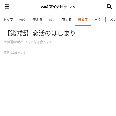
暮らす
トップ
働く
整える
磨く
恋する
占う
メ
【第7話】恋活のはじまり
＃男運0の私が上司と付き合うまで
更新: 2023.04.12