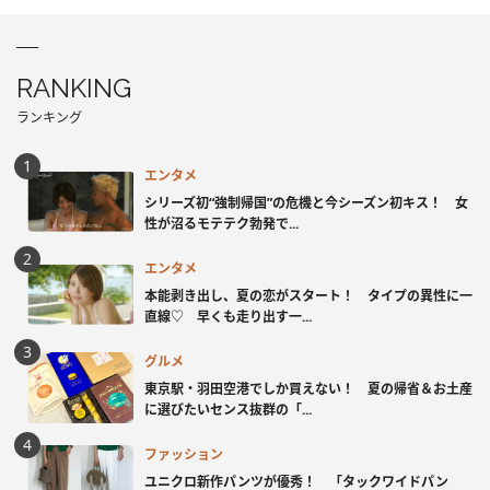
RANKING
ランキング
エンタメ
シリーズ初“強制帰国”の危機と今シーズン初キス！ 女
性が沼るモテテク勃発で...
エンタメ
本能剥き出し、夏の恋がスタート！ タイプの異性に一
直線♡ 早くも走り出す一...
グルメ
東京駅・羽田空港でしか買えない！ 夏の帰省＆お土産
に選びたいセンス抜群の「...
ファッション
ユニクロ新作パンツが優秀！ 「タックワイドパン