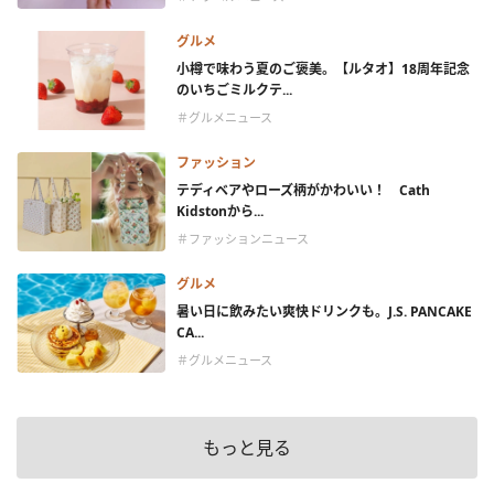
グルメ
小樽で味わう夏のご褒美。【ルタオ】18周年記念
のいちごミルクテ...
＃グルメニュース
ファッション
テディベアやローズ柄がかわいい！ Cath
Kidstonから...
＃ファッションニュース
グルメ
暑い日に飲みたい爽快ドリンクも。J.S. PANCAKE
CA...
＃グルメニュース
もっと見る