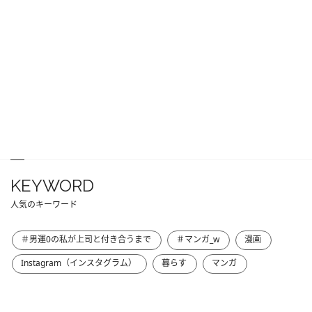
KEYWORD
人気のキーワード
＃男運0の私が上司と付き合うまで
＃マンガ_w
漫画
Instagram（インスタグラム）
暮らす
マンガ