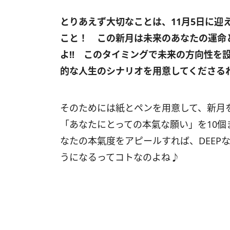
とりあえず大切なことは、
11
月
5
日に迎
こと！ この新月は未来のあなたの運命
よ
!!
このタイミングで未来の方向性を設
的な人生のシナリオを用意してくださる
そのためには紙とペンを用意して、新月を
「あなたにとっての本氣な願い」を10
なたの本氣度をアピールすれば、DEEP
うになるってコトなのよね♪