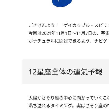
ごきげんよう！ ゲイカップル・スピ
今回は
2021
年
11
月
1
日〜
11
月
7
日の、宇
がナチュラルに開運できるよう、ナビゲ
12星座全体の運氣予報
太陽がさそり座の中心に向かっていくこ
満ち溢れるタイミング。実はさそり座の