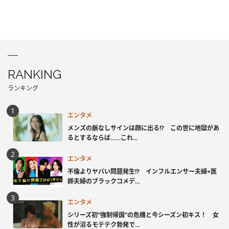
RANKING
ランキング
エンタメ
メンズの脈なしサインは顔に出る!? この世に地獄があ
るとするならば……これ...
エンタメ
不倫よりヤバい問題発生!? インフルエンサー夫婦×医
師夫婦のブラックコメデ...
エンタメ
シリーズ初“強制帰国”の危機と今シーズン初キス！ 女
性が沼るモテテク勃発で...