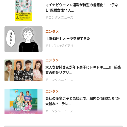
マイナビウーマン連載が待望の書籍化！ “子な
し”既婚女性11人...
＃エンタメニュース
エンタメ
【第43回】オーラを視てきた
＃しごおわダイアリー
エンタメ
大人なお姉さんが年下男子にドキドキ……!! 新感
覚の恋愛リアリ...
＃エンタメニュース
エンタメ
会社の後輩男子と急接近で、脳内の“細胞たち”が
大暴れ!? テレ...
＃エンタメニュース