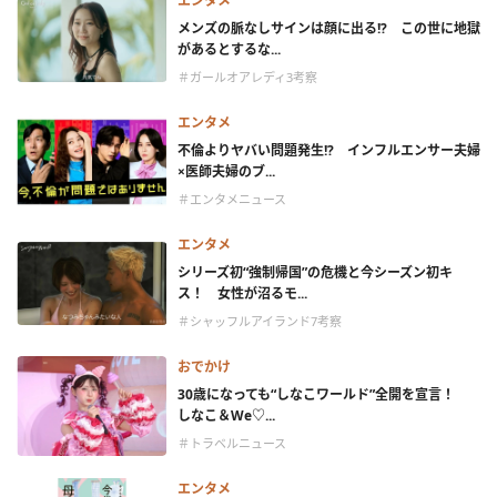
エンタメ
メンズの脈なしサインは顔に出る!? この世に地獄
があるとするな...
＃ガールオアレディ3考察
エンタメ
不倫よりヤバい問題発生!? インフルエンサー夫婦
×医師夫婦のブ...
＃エンタメニュース
エンタメ
シリーズ初“強制帰国”の危機と今シーズン初キ
ス！ 女性が沼るモ...
＃シャッフルアイランド7考察
おでかけ
30歳になっても“しなこワールド”全開を宣言！
しなこ＆We♡...
＃トラベルニュース
エンタメ