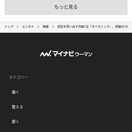
もっと見る
トップ
エンタメ
映画
初恋を思い出す洋画1位『タイタニック』。邦画の1位
カテゴリー
働く
整える
磨く