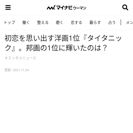
トップ
働く
整える
磨く
恋する
暮らす
占う
メ
初恋を思い出す洋画1位『タイタニッ
ク』。邦画の1位に輝いたのは？
＃エンタメニュース
更新: 2021.11.04