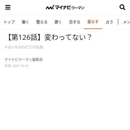
暮らす
トップ
働く
整える
磨く
恋する
占う
メ
【第126話】変わってない？
＃ないものねだりの女達。
マイナビウーマン編集部
作成: 2021.10.19