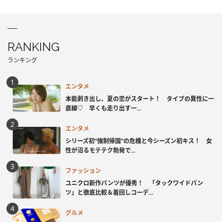
RANKING
ランキング
エンタメ
本能剥き出し、夏の恋がスタート！ タイプの異性に一
直線♡ 早くも走り出す一...
エンタメ
シリーズ初“強制帰国”の危機と今シーズン初キス！ 女
性が沼るモテテク勃発で...
ファッション
ユニクロ新作パンツが優秀！ 「タックワイドパン
ツ」と徹底比較＆着回しコーデ...
グルメ