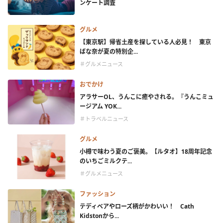
ンケート調査
グルメ
【東京駅】帰省土産を探している人必見！ 東京
ばな奈が夏の特別企...
＃グルメニュース
おでかけ
アラサーOL、うんこに癒やされる。『うんこミュ
ージアム YOK...
＃トラベルニュース
グルメ
小樽で味わう夏のご褒美。【ルタオ】18周年記念
のいちごミルクテ...
＃グルメニュース
ファッション
テディベアやローズ柄がかわいい！ Cath
Kidstonから...