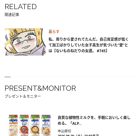
RELATED
関連記事
暮らす
私、周りから愛されてたんだ。自己肯定感が低く
て加工ばかりしていた女子高生が気づいた“愛”と
は【ないものねだりの女達。 #745】
PRESENT&MONITOR
プレゼント＆モニター
良質な植物性ミルクを、手軽においしく楽し
める。「ALP...
申込締切
2026.08.29（土）23:59まで