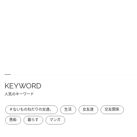
KEYWORD
人気のキーワード
＃ないものねだりの女達。
生活
女友達
交友関係
愚痴
暮らす
マンガ