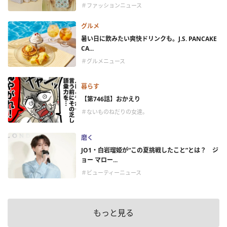
＃ファッションニュース
グルメ
暑い日に飲みたい爽快ドリンクも。J.S. PANCAKE
CA...
＃グルメニュース
暮らす
【第746話】おかえり
＃ないものねだりの女達。
磨く
JO1・白岩瑠姫が“この夏挑戦したこと”とは？ ジ
ョー マロー...
＃ビューティーニュース
もっと見る