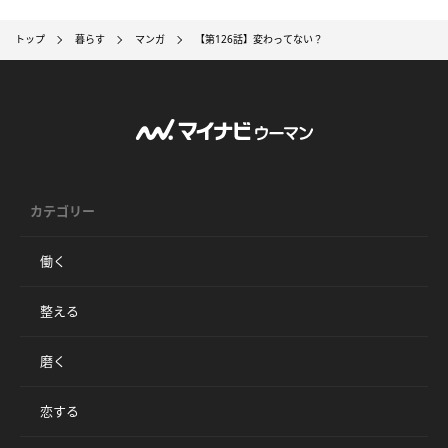
トップ
暮らす
マンガ
【第126話】変わってない？
カテゴリー
働く
整える
磨く
恋する