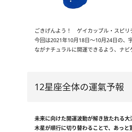
ごきげんよう！ ゲイカップル・スピ
今回は
2021
年
10
月
18
日〜
10
月
24
日の、
ながナチュラルに開運できるよう、ナビ
12星座全体の運氣予報
未来に向けた開運波動が解き放たれる大
木星が順行に切り替わることで、あっと