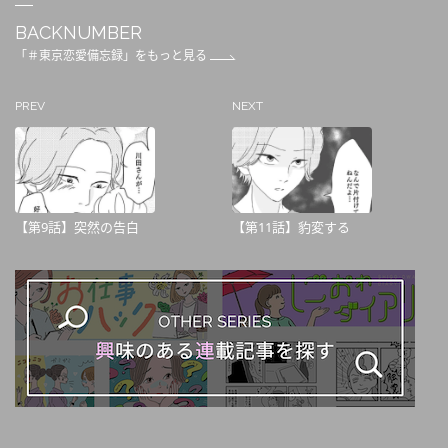
BACKNUMBER
「＃東京恋愛備忘録」をもっと見る
PREV
NEXT
【第9話】突然の告白
【第11話】豹変する