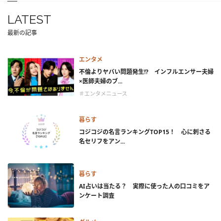
LATEST
最新の記事
エンタメ
不倫よりヤバい問題発生!? インフルエンサー夫婦
×医師夫婦のブ...
＃エンタメニュース
暮らす
コジコジの名言ランキングTOP15！ 心に刺さる
名セリフをアン...
暮らす
AI占いは当たる？ 実際に使った人の口コミをア
ンケート調査