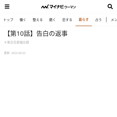
暮らす
トップ
働く
整える
磨く
恋する
占う
メ
【第10話】告白の返事
＃東京恋愛備忘録
更新: 2023.04.03