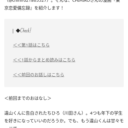
（@chihiro21865527）。そんな、CHIHIROさんの漫画『東
京恋愛備忘録』を紹介します！
◆Check!
＜＜第1話はこちら
＜＜1話からまとめ読みはこちら
＜＜前回のお話しはこちら
＜前回までのおはなし＞
遠山くんに告白されたちひろ（川田さん）。4つも年下の学生
を好きになっていいのだろうか。でも、もう遠山くんは甘々モ