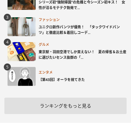
シリーズ初“強制帰国”の危機と今シーズン初キス！ 女
性が沼るモテテク勃発で...
ファッション
ユニクロ新作パンツが優秀！ 「タックワイドパン
ツ」と徹底比較＆着回しコーデ...
グルメ
東京駅・羽田空港でしか買えない！ 夏の帰省＆お土産
に選びたいセンス抜群の「...
エンタメ
【第43回】オーラを視てきた
ランキングをもっと見る