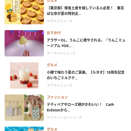
グルメ
【東京駅】帰省土産を探している人必見！ 東京
ばな奈が夏の特別企...
＃グルメニュース
おでかけ
アラサーOL、うんこに癒やされる。『うんこミュ
ージアム YOK...
＃トラベルニュース
グルメ
小樽で味わう夏のご褒美。【ルタオ】18周年記念
のいちごミルクテ...
＃グルメニュース
ファッション
テディベアやローズ柄がかわいい！ Cath
Kidstonから...
＃ファッションニュース
グルメ