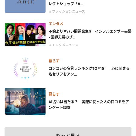
レクトショップ「A...
＃ファッションニュース
エンタメ
不倫よりヤバい問題発生!? インフルエンサー夫婦
×医師夫婦のブ...
＃エンタメニュース
暮らす
コジコジの名言ランキングTOP15！ 心に刺さる
名セリフをアン...
暮らす
AI占いは当たる？ 実際に使った人の口コミをア
ンケート調査
もっと見る