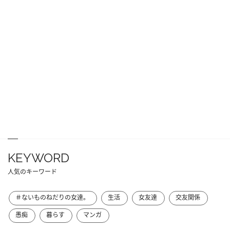
KEYWORD
人気のキーワード
＃ないものねだりの女達。
生活
女友達
交友関係
愚痴
暮らす
マンガ