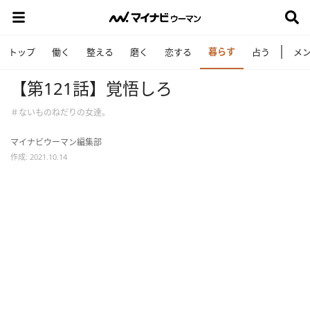
暮らす
トップ
働く
整える
磨く
恋する
占う
メ
【第121話】覚悟しろ
＃ないものねだりの女達。
マイナビウーマン編集部
作成: 2021.10.14