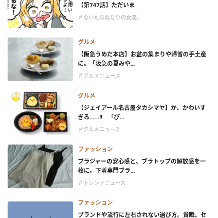
【第747話】ただいま
＃ないものねだりの女達。
グルメ
【阪急うめだ本店】お盆の集まりや帰省の手土産
に。「阪急の夏みや...
＃グルメニュース
グルメ
【ジェイアール名古屋タカシマヤ】か、かわいす
ぎる……!! 「ぴ...
＃グルメニュース
ファッション
ブラジャーの安心感と、ブラトップの解放感を一
枚に。下着専門ブラ...
＃トレンドニュース
ファッション
ブランドや流行に左右されない選び方。貴瞬、セ