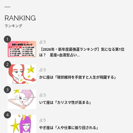
RANKING
ランキング
占う
【2026年・新年度最強運ランキング】気になる第1位
は？ 星座×血液型占い...
占う
かに座は「現状維持を手放すと人生が飛躍する」
占う
いて座は「カリスマ性が高まる」
占う
やぎ座は「人や仕事に振り回される」