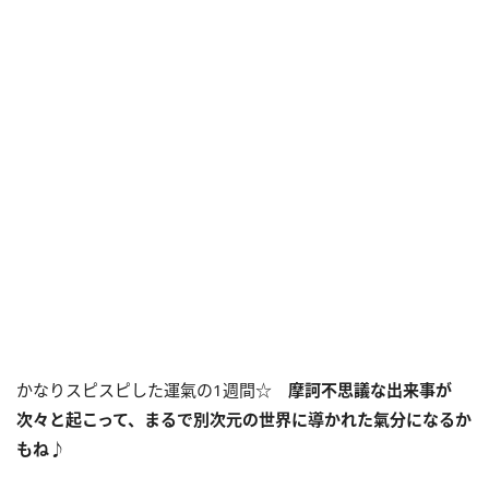
かなりスピスピした運氣の1週間☆
摩訶不思議な出来事が
次々と起こって、まるで別次元の世界に導かれた氣分になるか
もね♪