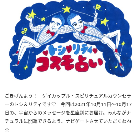
ごきげんよう！ ゲイカップル・スピリチュアルカウンセラ
ーのトシ＆リティです♡ 今回は
2021
年
10
月
11
日〜
10
月
17
日の、宇宙からのメッセージを星座別にお届け。みんながナ
チュラルに開運できるよう、ナビゲートさせていただくわね
☆