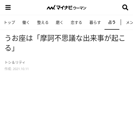
占う
トップ
働く
整える
磨く
恋する
暮らす
メ
うお座は「摩訶不思議な出来事が起こ
る」
トシ＆リティ
作成: 2021.10.11