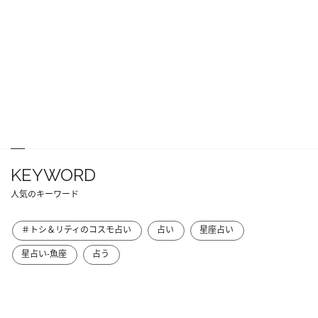
KEYWORD
人気のキーワード
＃トシ＆リティのコスモ占い
占い
星座占い
星占い-魚座
占う