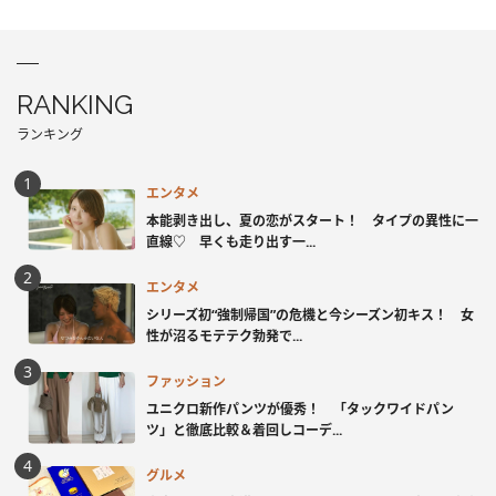
RANKING
ランキング
エンタメ
本能剥き出し、夏の恋がスタート！ タイプの異性に一
直線♡ 早くも走り出す一...
エンタメ
シリーズ初“強制帰国”の危機と今シーズン初キス！ 女
性が沼るモテテク勃発で...
ファッション
ユニクロ新作パンツが優秀！ 「タックワイドパン
ツ」と徹底比較＆着回しコーデ...
グルメ