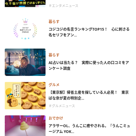
＃エンタメニュース
暮らす
コジコジの名言ランキングTOP15！ 心に刺さる
名セリフをアン...
暮らす
AI占いは当たる？ 実際に使った人の口コミをア
ンケート調査
グルメ
【東京駅】帰省土産を探している人必見！ 東京
ばな奈が夏の特別企...
＃グルメニュース
おでかけ
アラサーOL、うんこに癒やされる。『うんこミュ
ージアム YOK...