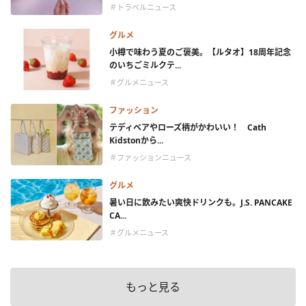
＃トラベルニュース
グルメ
小樽で味わう夏のご褒美。【ルタオ】18周年記念
のいちごミルクテ...
＃グルメニュース
ファッション
テディベアやローズ柄がかわいい！ Cath
Kidstonから...
＃ファッションニュース
グルメ
暑い日に飲みたい爽快ドリンクも。J.S. PANCAKE
CA...
＃グルメニュース
もっと見る