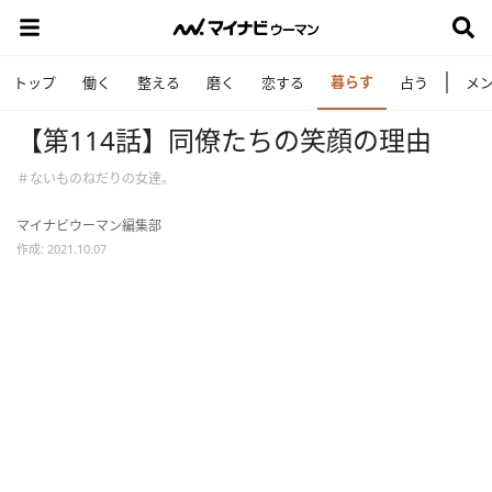
暮らす
トップ
働く
整える
磨く
恋する
占う
メ
【第114話】同僚たちの笑顔の理由
＃ないものねだりの女達。
マイナビウーマン編集部
作成: 2021.10.07