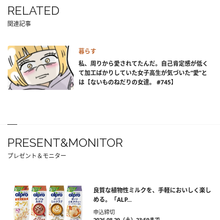
RELATED
関連記事
暮らす
私、周りから愛されてたんだ。自己肯定感が低く
て加工ばかりしていた女子高生が気づいた“愛”と
は【ないものねだりの女達。 #745】
PRESENT&MONITOR
プレゼント＆モニター
良質な植物性ミルクを、手軽においしく楽し
める。「ALP...
申込締切
2026.08.29（土）23:59まで