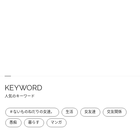
KEYWORD
人気のキーワード
＃ないものねだりの女達。
生活
女友達
交友関係
愚痴
暮らす
マンガ