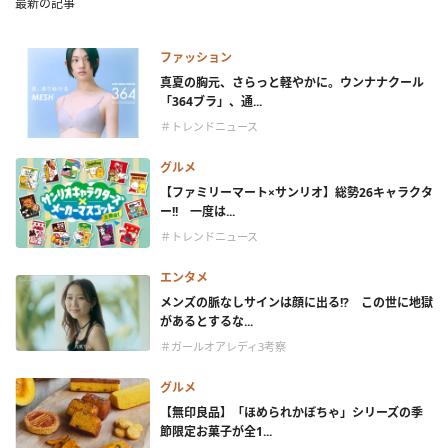
最新の記事
ファッション
真夏の胸元、さらっと軽やかに。ウンナナクール
「364ブラ」、通...
＃トレンドニュース
グルメ
【ファミリーマート×サンリオ】総勢26キャラクタ
ー!! 一度は...
＃トレンドニュース
エンタメ
メンズの脈なしサインは顔に出る!? この世に地獄
があるとするな...
＃ガールオアレディ3考察
グルメ
【無印良品】「ほめられかぼちゃ」シリーズの季
節限定お菓子が全1...