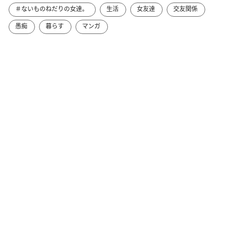
＃ないものねだりの女達。
生活
女友達
交友関係
愚痴
暮らす
マンガ