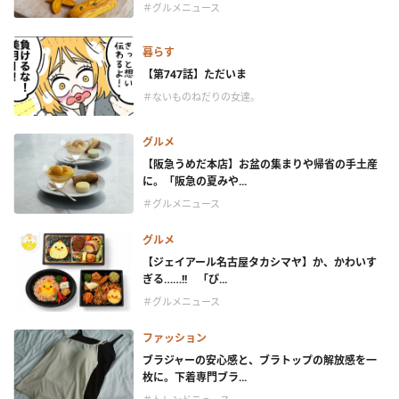
＃グルメニュース
暮らす
【第747話】ただいま
＃ないものねだりの女達。
グルメ
【阪急うめだ本店】お盆の集まりや帰省の手土産
に。「阪急の夏みや...
＃グルメニュース
グルメ
【ジェイアール名古屋タカシマヤ】か、かわいす
ぎる……!! 「ぴ...
＃グルメニュース
ファッション
ブラジャーの安心感と、ブラトップの解放感を一
枚に。下着専門ブラ...