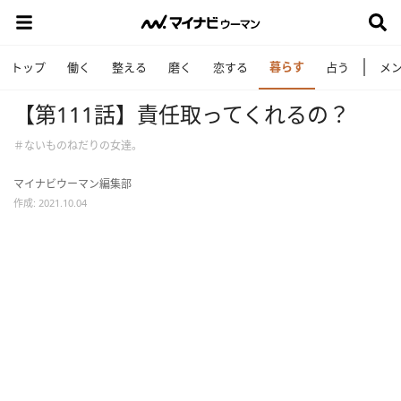
暮らす
トップ
働く
整える
磨く
恋する
占う
メ
【第111話】責任取ってくれるの？
＃ないものねだりの女達。
マイナビウーマン編集部
作成: 2021.10.04