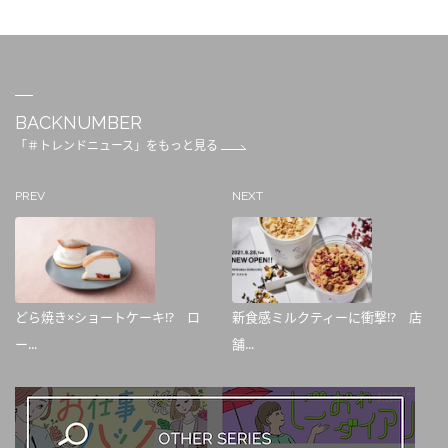
BACKNUMBER
「＃トレンドニュース」をもっと見る
PREV
NEXT
どら焼き×ショートケーキ⁉ ロ
新食感ミルクティーに衝撃⁉ 店
ー...
舗...