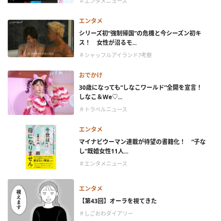
＃エンタメニュース
エンタメ
シリーズ初“強制帰国”の危機と今シーズン初キ
ス！ 女性が沼るモ...
＃シャッフルアイランド7考察
おでかけ
30歳になっても“しなこワールド”全開を宣言！
しなこ＆We♡...
＃トラベルニュース
エンタメ
マイナビウーマン連載が待望の書籍化！ “子な
し”既婚女性11人...
＃エンタメニュース
エンタメ
【第43回】オーラを視てきた
＃しごおわダイアリー