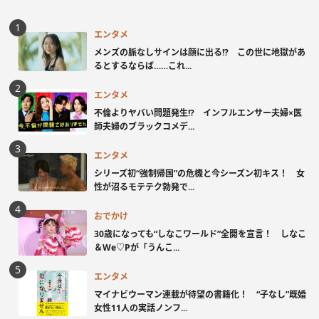
エンタメ
メンズの脈なしサインは顔に出る!? この世に地獄があ
るとするならば……これ...
エンタメ
不倫よりヤバい問題発生!? インフルエンサー夫婦×医
師夫婦のブラックコメデ...
エンタメ
シリーズ初“強制帰国”の危機と今シーズン初キス！ 女
性が沼るモテテク勃発で...
おでかけ
30歳になっても“しなこワールド”全開を宣言！ しなこ
＆We♡Pが「うんこ...
エンタメ
マイナビウーマン連載が待望の書籍化！ “子なし”既婚
女性11人の実話ノンフ...