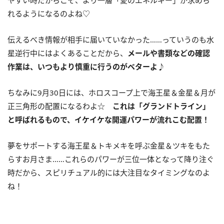
れるようになるのよね♡
伝えるべき情報が相手に届いていなかった……っていうのも水
星逆行中にはよくあることだから、
メールや書類などの確認
作業は、いつもより慎重に行うのがベターよ♪
ちなみに
9
月
30
日には、ホロスコープ上で海王星＆金星＆月が
正三角形の配置になるわよ☆
これは「グランドトライン」
と呼ばれるもので、イケイケな開運パワーが流れこむ配置！
夢をサポートする海王星＆トキメキを呼ぶ金星＆ツキをもた
らすお月さま……これらのパワーが三位一体となって降り注ぐ
時だから、スピリチュアル的には大注目なタイミングなのよ
ね！