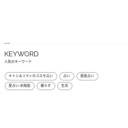
KEYWORD
人気のキーワード
＃トシ＆リティのコスモ占い
占い
星座占い
星占い-水瓶座
暮らす
生活