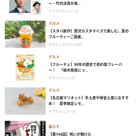
ー・竹内涼真が来...
＃トラベルニュース
グルメ
【スタバ新作】贅沢カスタマイズで楽しむ、夏の
フルーティーご褒美...
＃わたしのグルメ日記
グルメ
【フルーチェ】50年の歴史で初の梨フレーバ
ー！ 「栃木県産にっ...
＃グルメニュース
グルメ
【名古屋マリオット】手土産や帰省土産におすす
め！ 夏季限定レモ...
＃グルメニュース
暮らす
【第744話】呪いが解けた