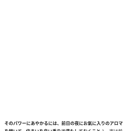
そのパワーにあやかるには、前日の夜にお氣に入りのアロマ
を焚いて、住まいを良い香りで満たしておくこと♪
実は前