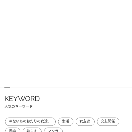
KEYWORD
人気のキーワード
＃ないものねだりの女達。
生活
女友達
交友関係
愚痴
暮らす
マンガ