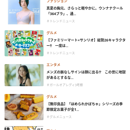
ファッション
真夏の胸元、さらっと軽やかに。ウンナナクール
「364ブラ」、通...
＃トレンドニュース
グルメ
【ファミリーマート×サンリオ】総勢26キャラクタ
ー!! 一度は...
＃トレンドニュース
エンタメ
メンズの脈なしサインは顔に出る!? この世に地獄
があるとするな...
＃ガールオアレディ3考察
グルメ
【無印良品】「ほめられかぼちゃ」シリーズの季
節限定お菓子が全1...
＃グルメニュース