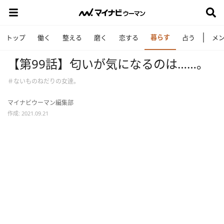
暮らす
トップ
働く
整える
磨く
恋する
占う
メ
【第99話】匂いが気になるのは……。
＃ないものねだりの女達。
マイナビウーマン編集部
作成: 2021.09.21