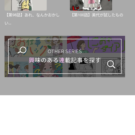
【第98話】あれ、なんかおかし
【第100話】美代が試したもの
い...