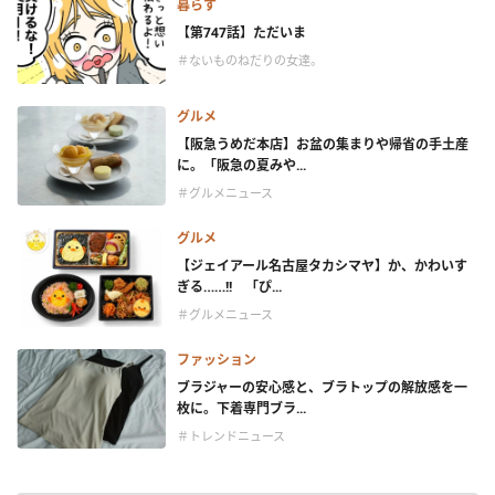
暮らす
【第747話】ただいま
＃ないものねだりの女達。
グルメ
【阪急うめだ本店】お盆の集まりや帰省の手土産
に。「阪急の夏みや...
＃グルメニュース
グルメ
【ジェイアール名古屋タカシマヤ】か、かわいす
ぎる……!! 「ぴ...
＃グルメニュース
ファッション
ブラジャーの安心感と、ブラトップの解放感を一
枚に。下着専門ブラ...
＃トレンドニュース