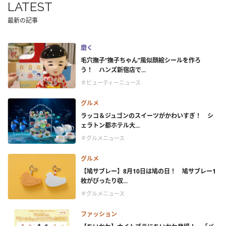
LATEST
最新の記事
磨く
毛穴撫子“撫子ちゃん”風似顔絵シールを作ろ
う！ ハンズ新宿店で...
＃ビューティーニュース
グルメ
ラッコ＆ジュゴンのスイーツがかわいすぎ！ シ
ェラトン都ホテル大...
＃グルメニュース
グルメ
【鳩サブレー】8月10日は鳩の日！ 鳩サブレー1
枚がぴったり収...
＃グルメニュース
ファッション