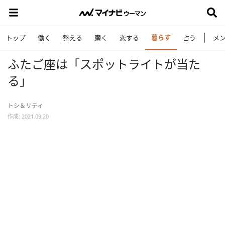
暮らす
トップ
働く
整える
磨く
恋する
占う
メ
ふたご座は「スポットライトが当た
る」
トシ＆リティ
作成: 2021.09.20