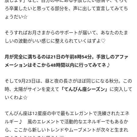
ろ卒業したいと思ってる部分を、声に出して宣言してみてち
ょうだい☆
そうすればお月さまからのサポートが届いて、あなたのたま
しいの波動がいい感じに整えられていくはずよ♡
月が完全に満ちるのは
21
日の午前
8
時
54
分。手放しのアファ
メーションはそこから
48
時間以内に行ってみてネ♪
そして
9
月
23
日は、昼と夜の長さがほぼ同じになる秋分。この
時、太陽がサインを変えて
「てんびん座シーズン」
に突入して
いくわよ☆
てんびん座は
12
星座の中で最もエレガントで洗練されたエネ
ルギー♪ 風のエレメントで活動的なエネルギーでもあるか
ら、ここから新しいトレンドやムーブメントが次々と生まれ