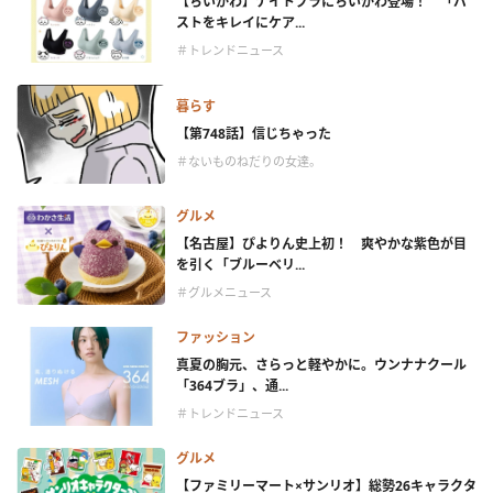
【ちいかわ】ナイトブラにちいかわ登場！ 「バ
ストをキレイにケア...
＃トレンドニュース
暮らす
【第748話】信じちゃった
＃ないものねだりの女達。
グルメ
【名古屋】ぴよりん史上初！ 爽やかな紫色が目
を引く「ブルーベリ...
＃グルメニュース
ファッション
真夏の胸元、さらっと軽やかに。ウンナナクール
「364ブラ」、通...
＃トレンドニュース
グルメ
【ファミリーマート×サンリオ】総勢26キャラクタ