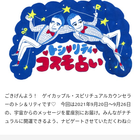
ごきげんよう！ ゲイカップル・スピリチュアルカウンセラ
ーのトシ＆リティです♡ 今回は
2021
年
9
月
20
日〜
9
月
26
日
の、宇宙からのメッセージを星座別にお届け。みんながナチ
ュラルに開運できるよう、ナビゲートさせていただくわね☆