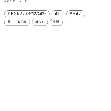
人気のキーワード
＃トシ＆リティのコスモ占い
占い
星座占い
星占い-双子座
暮らす
生活