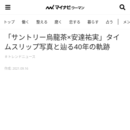
トップ
働く
整える
磨く
恋する
暮らす
占う
メ
「サントリー烏龍茶×安達祐実」タイ
ムスリップ写真と辿る40年の軌跡
＃トレンドニュース
作成: 2021.09.16