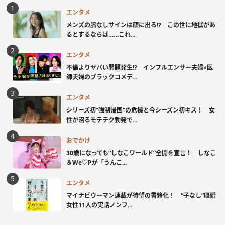
エンタメ
メンズの脈なしサインは顔に出る!? この世に地獄があ
るとするならば……これ...
エンタメ
不倫よりヤバい問題発生!? インフルエンサー夫婦×医
師夫婦のブラックコメデ...
エンタメ
シリーズ初“強制帰国”の危機と今シーズン初キス！ 女
性が沼るモテテク勃発で...
おでかけ
30歳になっても“しなこワールド”全開を宣言！ しなこ
＆We♡Pが「うんこ...
エンタメ
マイナビウーマン連載が待望の書籍化！ “子なし”既婚
女性11人の実話ノンフ...