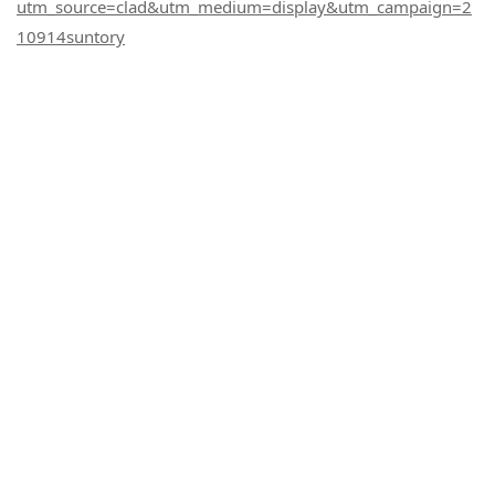
utm_source=clad&utm_medium=display&utm_campaign=2
10914suntory