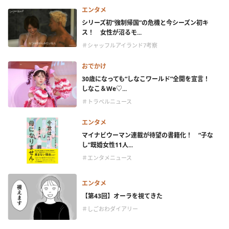
エンタメ
シリーズ初“強制帰国”の危機と今シーズン初キ
ス！ 女性が沼るモ...
＃シャッフルアイランド7考察
おでかけ
30歳になっても“しなこワールド”全開を宣言！
しなこ＆We♡...
＃トラベルニュース
エンタメ
マイナビウーマン連載が待望の書籍化！ “子な
し”既婚女性11人...
＃エンタメニュース
エンタメ
【第43回】オーラを視てきた
＃しごおわダイアリー