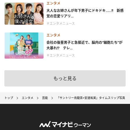
エンタメ
大人なお姉さんが年下男子にドキドキ……!! 新感
覚の恋愛リアリ...
＃エンタメニュース
エンタメ
会社の後輩男子と急接近で、脳内の“細胞たち”が
大暴れ!? テレ...
＃エンタメニュース
もっと見る
トップ
エンタメ
芸能
「サントリー烏龍茶×安達祐実」タイムスリップ写真と辿