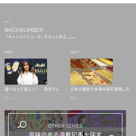
BACKNUMBER
「＃トレンドニュース」をもっと見る
PREV
NEXT
選べるって楽しい！ 滝沢カレ
日本の食材で本場の味を再現した
ン、...
ジ...