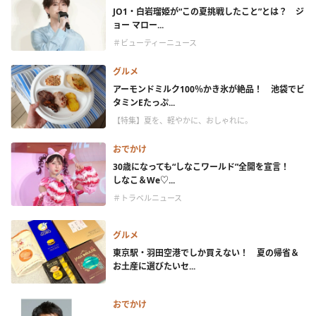
JO1・白岩瑠姫が“この夏挑戦したこと”とは？ ジ
ョー マロー...
＃ビューティーニュース
グルメ
アーモンドミルク100％かき氷が絶品！ 池袋でビ
タミンEたっぷ...
【特集】夏を、軽やかに、おしゃれに。
おでかけ
30歳になっても“しなこワールド”全開を宣言！
しなこ＆We♡...
＃トラベルニュース
グルメ
東京駅・羽田空港でしか買えない！ 夏の帰省＆
お土産に選びたいセ...
おでかけ