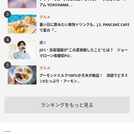
アム YOKOHAMA ...
グルメ
暑い日に飲みたい爽快ドリンクも。J.S. PANCAKE CAFE
で夏の「...
磨く
JO1・白岩瑠姫が“この夏挑戦したこと”とは？ ジョー
マローン体験型PO...
グルメ
アーモンドミルク100％かき氷が絶品！ 池袋でビタミ
ンEたっぷり・アーモン...
ランキングをもっと見る