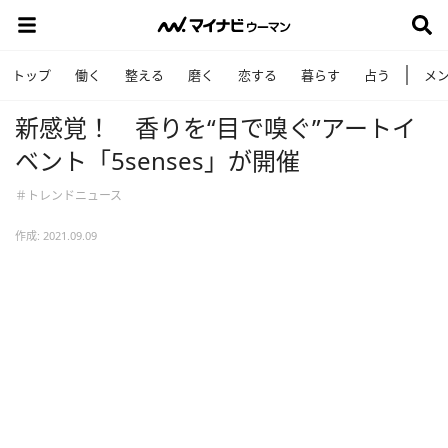
トップ
働く
整える
磨く
恋する
暮らす
占う
メ
新感覚！ 香りを“目で嗅ぐ”アートイ
ベント「5senses」が開催
＃トレンドニュース
作成: 2021.09.09