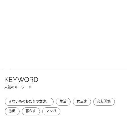
KEYWORD
人気のキーワード
＃ないものねだりの女達。
生活
女友達
交友関係
愚痴
暮らす
マンガ