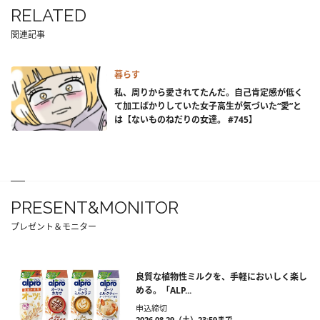
RELATED
関連記事
暮らす
私、周りから愛されてたんだ。自己肯定感が低く
て加工ばかりしていた女子高生が気づいた“愛”と
は【ないものねだりの女達。 #745】
PRESENT&MONITOR
プレゼント＆モニター
良質な植物性ミルクを、手軽においしく楽し
める。「ALP...
申込締切
2026.08.29（土）23:59まで