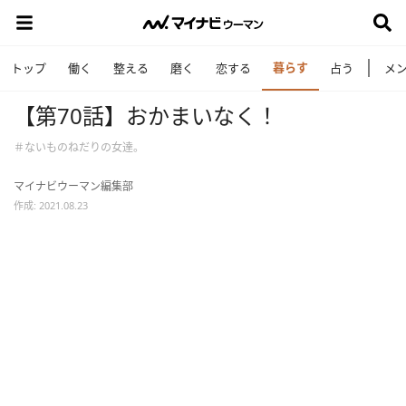
暮らす
トップ
働く
整える
磨く
恋する
占う
メ
【第70話】おかまいなく！
＃ないものねだりの女達。
マイナビウーマン編集部
作成: 2021.08.23