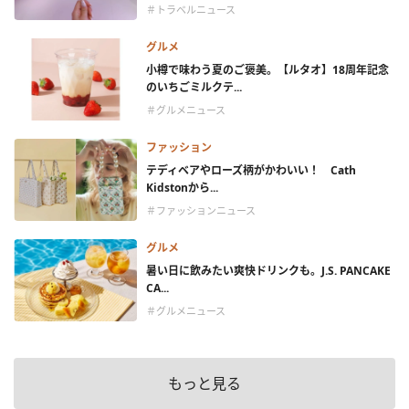
＃トラベルニュース
グルメ
小樽で味わう夏のご褒美。【ルタオ】18周年記念
のいちごミルクテ...
＃グルメニュース
ファッション
テディベアやローズ柄がかわいい！ Cath
Kidstonから...
＃ファッションニュース
グルメ
暑い日に飲みたい爽快ドリンクも。J.S. PANCAKE
CA...
＃グルメニュース
もっと見る