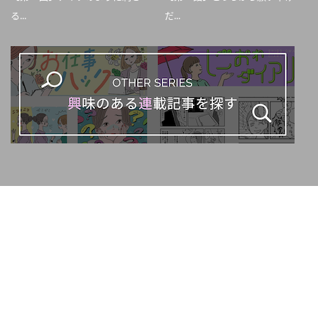
る...
だ...