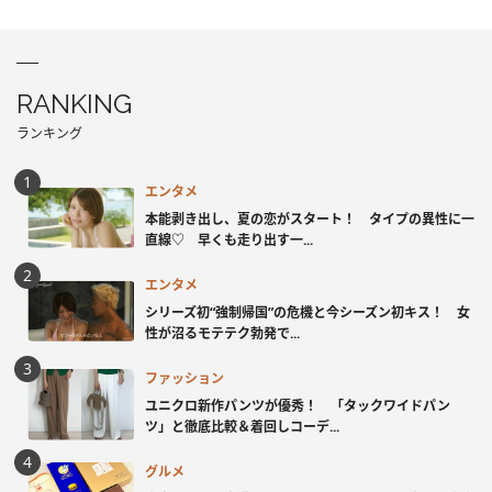
RANKING
ランキング
エンタメ
本能剥き出し、夏の恋がスタート！ タイプの異性に一
直線♡ 早くも走り出す一...
エンタメ
シリーズ初“強制帰国”の危機と今シーズン初キス！ 女
性が沼るモテテク勃発で...
ファッション
ユニクロ新作パンツが優秀！ 「タックワイドパン
ツ」と徹底比較＆着回しコーデ...
グルメ