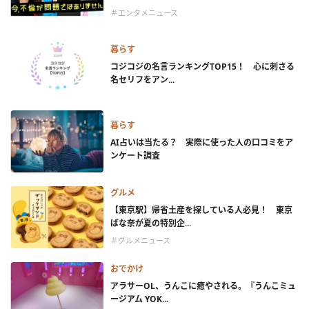
＃エンタメニュース
暮らす
コジコジの名言ランキングTOP15！ 心に刺さる
名セリフをアン...
暮らす
AI占いは当たる？ 実際に使った人の口コミをア
ンケート調査
グルメ
【東京駅】帰省土産を探している人必見！ 東京
ばな奈が夏の特別企...
＃グルメニュース
おでかけ
アラサーOL、うんこに癒やされる。『うんこミュ
ージアム YOK...