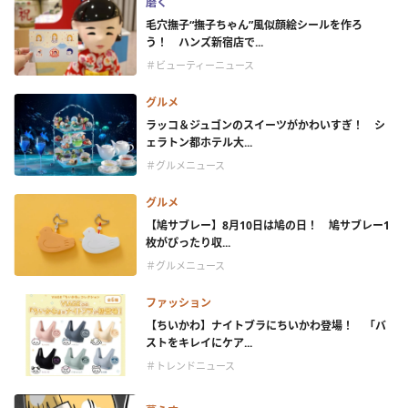
磨く
毛穴撫子“撫子ちゃん”風似顔絵シールを作ろ
う！ ハンズ新宿店で...
＃ビューティーニュース
グルメ
ラッコ＆ジュゴンのスイーツがかわいすぎ！ シ
ェラトン都ホテル大...
＃グルメニュース
グルメ
【鳩サブレー】8月10日は鳩の日！ 鳩サブレー1
枚がぴったり収...
＃グルメニュース
ファッション
【ちいかわ】ナイトブラにちいかわ登場！ 「バ
ストをキレイにケア...
＃トレンドニュース