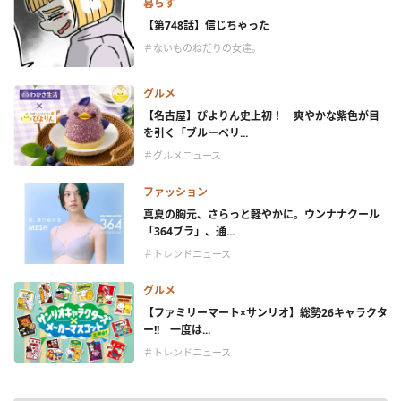
暮らす
【第748話】信じちゃった
＃ないものねだりの女達。
グルメ
【名古屋】ぴよりん史上初！ 爽やかな紫色が目
を引く「ブルーベリ...
＃グルメニュース
ファッション
真夏の胸元、さらっと軽やかに。ウンナナクール
「364ブラ」、通...
＃トレンドニュース
グルメ
【ファミリーマート×サンリオ】総勢26キャラクタ
ー!! 一度は...
＃トレンドニュース