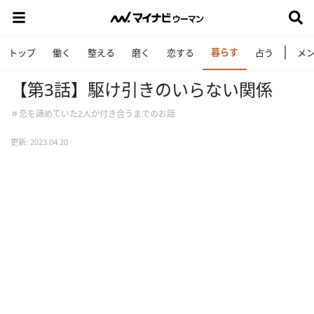
暮らす
トップ
働く
整える
磨く
恋する
占う
メ
【第3話】駆け引きのいらない関係
＃恋を諦めていた2人が付き合うまでのお話
更新: 2023.04.20