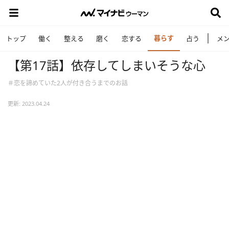
暮らす
トップ
働く
整える
磨く
恋する
占う
メ
【第17話】依存してしまいそうな心
＃恋を諦めていた2人が付き合うまでのお話
更新: 2023.04.24