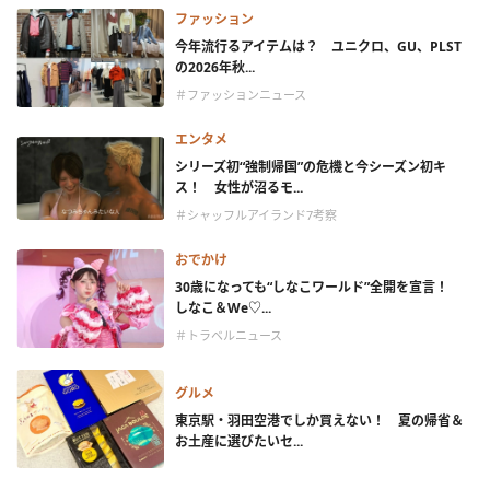
ファッション
今年流行るアイテムは？ ユニクロ、GU、PLST
の2026年秋...
＃ファッションニュース
エンタメ
シリーズ初“強制帰国”の危機と今シーズン初キ
ス！ 女性が沼るモ...
＃シャッフルアイランド7考察
おでかけ
30歳になっても“しなこワールド”全開を宣言！
しなこ＆We♡...
＃トラベルニュース
グルメ
東京駅・羽田空港でしか買えない！ 夏の帰省＆
お土産に選びたいセ...