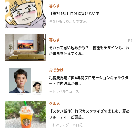
暮らす
【第745話】自分に負けないで
＃ないものねだりの女達。
暮らす
PR
それって思い込みかも？ 機能もデザインも、わ
がままを叶えてくれ...
おでかけ
札幌競馬場にJRA年間プロモーションキャラクタ
ー・竹内涼真が来...
＃トラベルニュース
グルメ
【スタバ新作】贅沢カスタマイズで楽しむ、夏の
フルーティーご褒美...
＃わたしのグルメ日記