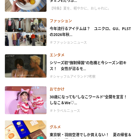
タミンEたっぷ...
【特集】夏を、軽やかに、おしゃれに。
ファッション
今年流行るアイテムは？ ユニクロ、GU、PLST
の2026年秋...
＃ファッションニュース
エンタメ
シリーズ初“強制帰国”の危機と今シーズン初キ
ス！ 女性が沼るモ...
＃シャッフルアイランド7考察
おでかけ
30歳になっても“しなこワールド”全開を宣言！
しなこ＆We♡...
＃トラベルニュース
グルメ
東京駅・羽田空港でしか買えない！ 夏の帰省＆