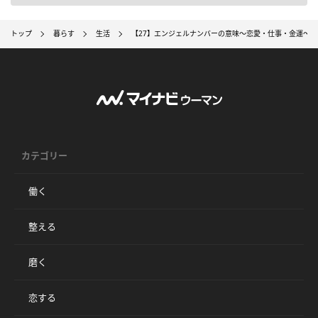
トップ
暮らす
生活
【27】エンジェルナンバーの意味～恋愛・仕事・金運～
カテゴリー
働く
整える
磨く
恋する