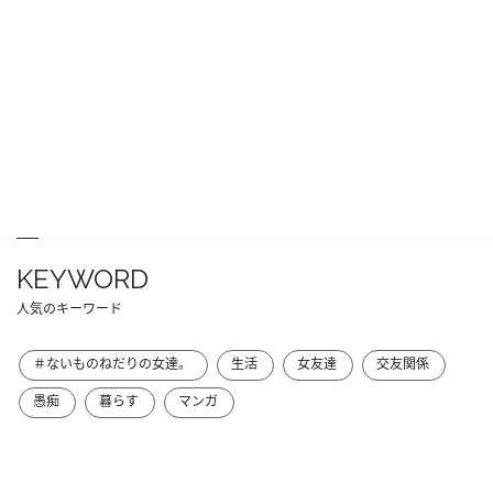
KEYWORD
人気のキーワード
＃ないものねだりの女達。
生活
女友達
交友関係
愚痴
暮らす
マンガ