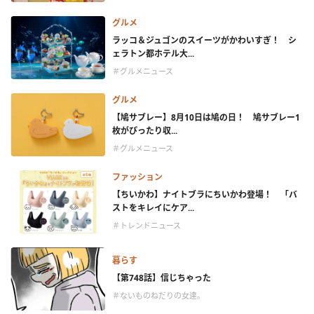
グルメ
ラッコ＆ジュゴンのスイーツがかわいすぎ！ シ
ェラトン都ホテル大...
＃グルメニュース
グルメ
【鳩サブレー】8月10日は鳩の日！ 鳩サブレー1
枚がぴったり収...
＃グルメニュース
ファッション
【ちいかわ】ナイトブラにちいかわ登場！ 「バ
ストをキレイにケア...
＃トレンドニュース
暮らす
【第748話】信じちゃった
＃ないものねだりの女達。