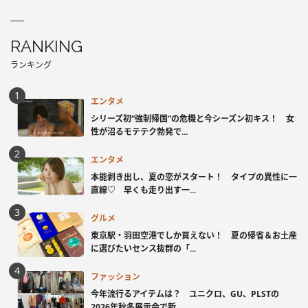
RANKING
ランキング
エンタメ
シリーズ初“強制帰国”の危機と今シーズン初キス！ 女
性が沼るモテテク勃発で...
エンタメ
本能剥き出し、夏の恋がスタート！ タイプの異性に一
直線♡ 早くも走り出す一...
グルメ
東京駅・羽田空港でしか買えない！ 夏の帰省＆お土産
に選びたいセンス抜群の「...
ファッション
今年流行るアイテムは？ ユニクロ、GU、PLSTの
2026年秋冬展示会で新...