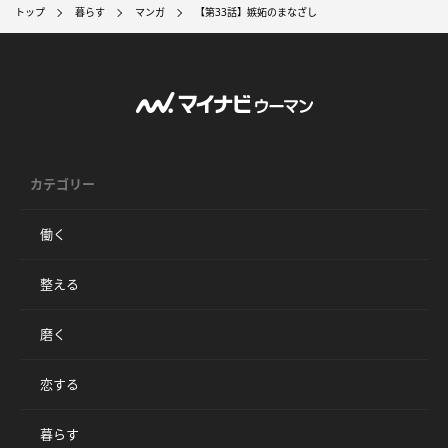
トップ
暮らす
マンガ
【第33話】嫉妬のまなざし
カテゴリー
働く
整える
磨く
恋する
暮らす