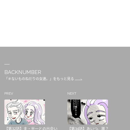
BACKNUMBER
「＃ないものねだりの女達。」をもっと見る
PREV
NEXT
【第32話】夫・光一との出会い
【第34話】あいつ、誰？