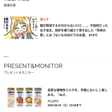
関連記事
暮らす
親が賛成するか分からないけど……。不登校だった
女子高生、挫折を乗り越えて導き出した「将来の
夢」とは【ないものねだりの女達。 #747】
PRESENT&MONITOR
プレゼント＆モニター
良質な植物性ミルクを、手軽においしく楽し
める。「ALP...
申込締切
2026.08.29（土）23:59まで