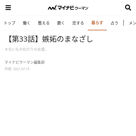
暮らす
トップ
働く
整える
磨く
恋する
占う
メ
【第33話】嫉妬のまなざし
＃ないものねだりの女達。
マイナビウーマン編集部
作成: 2021.07.15