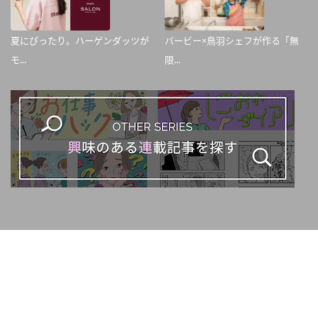
夏にぴったり。ハーゲンダッツが
バービー×鳥羽シェフが作る「無
モ...
限...