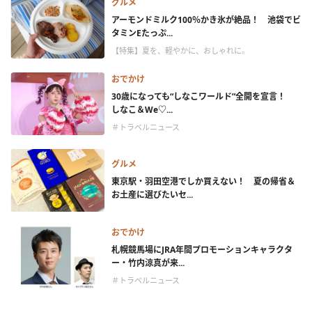
グルメ
アーモンドミルク100％かき氷が絶品！ 池袋でビ
タミンEたっぷ...
【特集】夏を、軽やかに、おしゃれに。
おでかけ
30歳になっても“しなこワールド”全開を宣言！
しなこ＆We♡...
＃トラベルニュース
グルメ
東京駅・羽田空港でしか買えない！ 夏の帰省＆
お土産に選びたいセ...
おでかけ
札幌競馬場にJRA年間プロモーションキャラクタ
ー・竹内涼真が来...
＃トラベルニュース