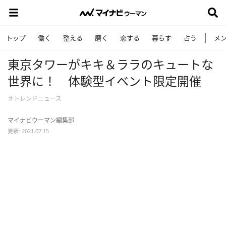
トップ
働く
整える
磨く
恋する
暮らす
占う
メ
東京タワーがキキ＆ララのキュートな
世界に！ 体験型イベント限定開催
＃トレンドニュース
マイナビウーマン編集部
更新: 2021.07.15