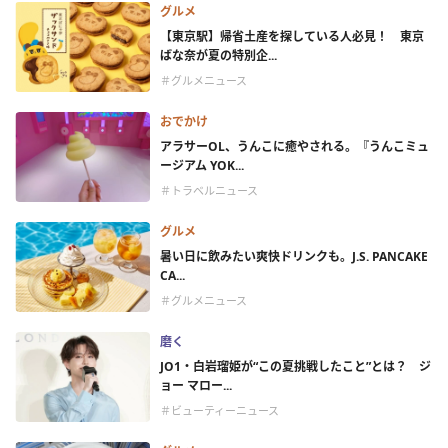
グルメ
【東京駅】帰省土産を探している人必見！ 東京
ばな奈が夏の特別企...
＃グルメニュース
おでかけ
アラサーOL、うんこに癒やされる。『うんこミュ
ージアム YOK...
＃トラベルニュース
グルメ
暑い日に飲みたい爽快ドリンクも。J.S. PANCAKE
CA...
＃グルメニュース
磨く
JO1・白岩瑠姫が“この夏挑戦したこと”とは？ ジ
ョー マロー...
＃ビューティーニュース