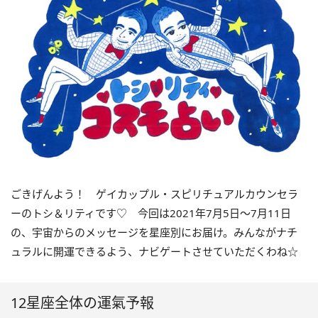
ごきげんよう！ ゲイカップル・スピリチュアルカウンセラ
ーのトシ＆リティです
♡
今回は
2021
年
7
月
5
日〜
7
月
11
日
の、宇宙からのメッセージを星座別にお届け。みんながナチ
ュラルに開運できるよう、ナビゲートさせていただくわね☆
12星座全体の運氣予報