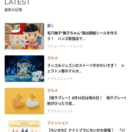
LATEST
最新の記事
磨く
毛穴撫子“撫子ちゃん”風似顔絵シールを作ろ
う！ ハンズ新宿店で...
＃ビューティーニュース
グルメ
ラッコ＆ジュゴンのスイーツがかわいすぎ！ シ
ェラトン都ホテル大...
＃グルメニュース
グルメ
【鳩サブレー】8月10日は鳩の日！ 鳩サブレー1
枚がぴったり収...
＃グルメニュース
ファッション
【ちいかわ】ナイトブラにちいかわ登場！ 「バ