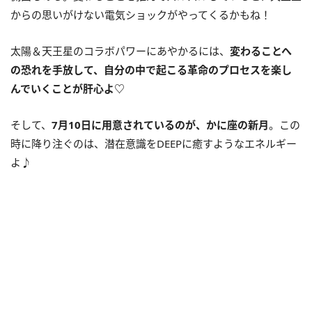
からの思いがけない電気ショックがやってくるかもね！
太陽＆天王星のコラボパワーにあやかるには、
変わることへ
の恐れを手放して、自分の中で起こる革命のプロセスを楽し
んでいくことが肝心よ
♡
そして、
7
月
10
日に用意されているのが、かに座の新月
。この
時に降り注ぐのは、潜在意識を
DEEP
に癒すようなエネルギー
よ♪