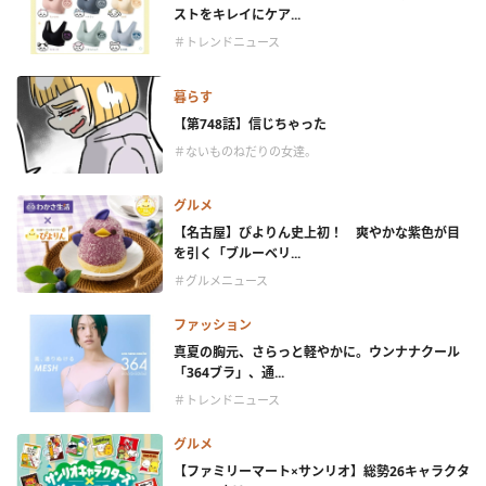
ストをキレイにケア...
＃トレンドニュース
暮らす
【第748話】信じちゃった
＃ないものねだりの女達。
グルメ
【名古屋】ぴよりん史上初！ 爽やかな紫色が目
を引く「ブルーベリ...
＃グルメニュース
ファッション
真夏の胸元、さらっと軽やかに。ウンナナクール
「364ブラ」、通...
＃トレンドニュース
グルメ
【ファミリーマート×サンリオ】総勢26キャラクタ