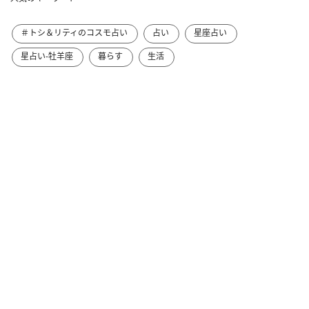
＃トシ＆リティのコスモ占い
占い
星座占い
星占い-牡羊座
暮らす
生活