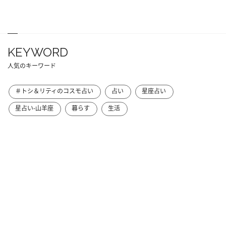
KEYWORD
人気のキーワード
＃トシ＆リティのコスモ占い
占い
星座占い
星占い-山羊座
暮らす
生活