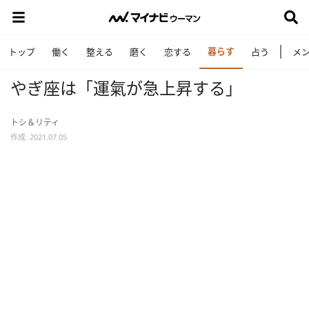
暮らす
トップ
働く
整える
磨く
恋する
占う
メ
やぎ座は「運氣が急上昇する」
トシ＆リティ
作成: 2021.07.05