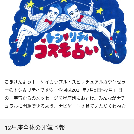
ごきげんよう！ ゲイカップル・スピリチュアルカウンセラ
ーのトシ＆リティです
♡
今回は
2021
年
7
月
5
日〜
7
月
11
日
の、宇宙からのメッセージを星座別にお届け。みんながナチ
ュラルに開運できるよう、ナビゲートさせていただくわね☆
12星座全体の運氣予報