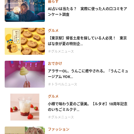
暮らす
AI占いは当たる？ 実際に使った人の口コミをア
ンケート調査
グルメ
【東京駅】帰省土産を探している人必見！ 東京
ばな奈が夏の特別企...
＃グルメニュース
おでかけ
アラサーOL、うんこに癒やされる。『うんこミュ
ージアム YOK...
＃トラベルニュース
グルメ
小樽で味わう夏のご褒美。【ルタオ】18周年記念
のいちごミルクテ...
＃グルメニュース
ファッション