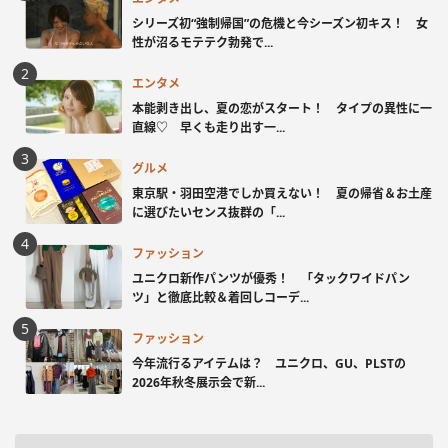
シリーズ初“強制帰国”の危機と今シーズン初キス！ 女
性が沼るモテテク勃発で...
エンタメ
本能剥き出し、夏の恋がスタート！ タイプの異性に一
直線♡ 早くも走り出す一...
グルメ
東京駅・羽田空港でしか買えない！ 夏の帰省＆お土産
に選びたいセンス抜群の「...
ファッション
ユニクロ新作パンツが優秀！ 「タックワイドパン
ツ」と徹底比較＆着回しコーデ...
ファッション
今年流行るアイテムは？ ユニクロ、GU、PLSTの
2026年秋冬展示会で新...