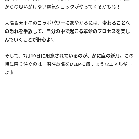
からの思いがけない電気ショックがやってくるかもね！
太陽＆天王星のコラボパワーにあやかるには、
変わることへ
の恐れを手放して、自分の中で起こる革命のプロセスを楽し
んでいくことが肝心よ
♡
そして、
7
月
10
日に用意されているのが、かに座の新月
。この
時に降り注ぐのは、潜在意識を
DEEP
に癒すようなエネルギー
よ♪