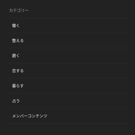
カテゴリー
働く
整える
磨く
恋する
暮らす
占う
メンバーコンテンツ