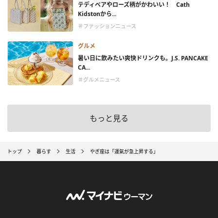
テディベアやローズ柄がかわいい！ Cath
Kidstonから...
＃ファッションニュース
グルメ
暑い日に飲みたい爽快ドリンクも。J.S. PANCAKE
CA...
＃グルメニュース
もっと見る
トップ
暮らす
生活
やぎ座は「運氣が急上昇する」