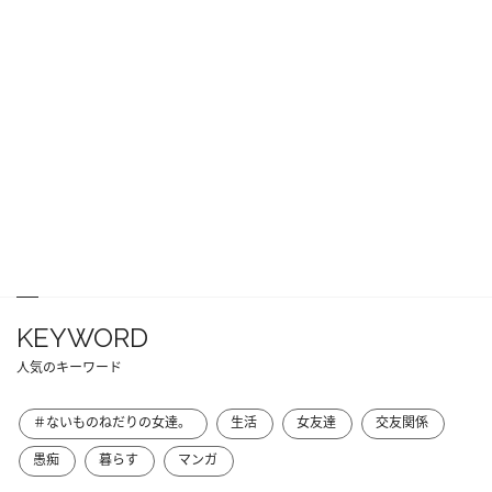
KEYWORD
人気のキーワード
＃ないものねだりの女達。
生活
女友達
交友関係
愚痴
暮らす
マンガ