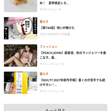
め！ 夏季限定レモ...
＃グルメニュース
暮らす
【第744話】呪いが解けた
＃ないものねだりの女達。
ファッション
【PEACH JOHN】森香澄、秋のランジェリーを着
こなす。最...
＃トレンドニュース
暮らす
【NOLTY 2027年新作手帳】書くのが苦手でも続
けやすい！...
＃トレンドニュース
もっと見る