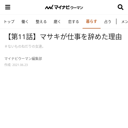
暮らす
トップ
働く
整える
磨く
恋する
占う
メ
【第11話】マサキが仕事を辞めた理由
＃ないものねだりの女達。
マイナビウーマン編集部
作成: 2021.06.23