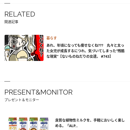
RELATED
関連記事
暮らす
あれ、年頃になっても痩せなくね??? 丸々と太っ
た女児が成長するにつれ、気づいてしまった“残酷
な現実”【ないものねだりの女達。 #743】
PRESENT&MONITOR
プレゼント＆モニター
良質な植物性ミルクを、手軽においしく楽し
める。「ALP...