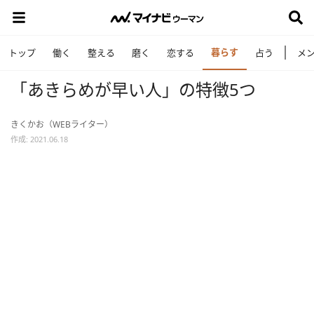
暮らす
トップ
働く
整える
磨く
恋する
占う
メ
「あきらめが早い人」の特徴5つ
きくかお（WEBライター）
作成: 2021.06.18