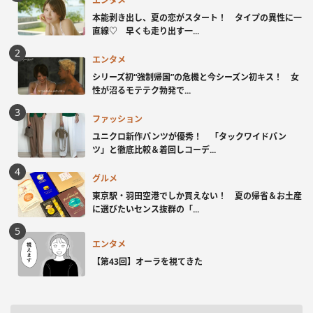
エンタメ
本能剥き出し、夏の恋がスタート！ タイプの異性に一
直線♡ 早くも走り出す一...
エンタメ
シリーズ初“強制帰国”の危機と今シーズン初キス！ 女
性が沼るモテテク勃発で...
ファッション
ユニクロ新作パンツが優秀！ 「タックワイドパン
ツ」と徹底比較＆着回しコーデ...
グルメ
東京駅・羽田空港でしか買えない！ 夏の帰省＆お土産
に選びたいセンス抜群の「...
エンタメ
【第43回】オーラを視てきた