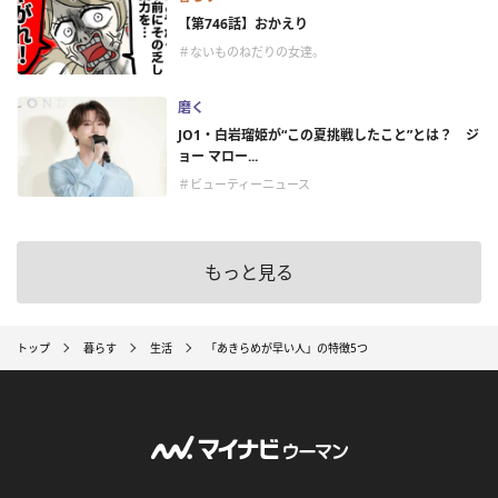
【第746話】おかえり
＃ないものねだりの女達。
磨く
JO1・白岩瑠姫が“この夏挑戦したこと”とは？ ジ
ョー マロー...
＃ビューティーニュース
もっと見る
トップ
暮らす
生活
「あきらめが早い人」の特徴5つ