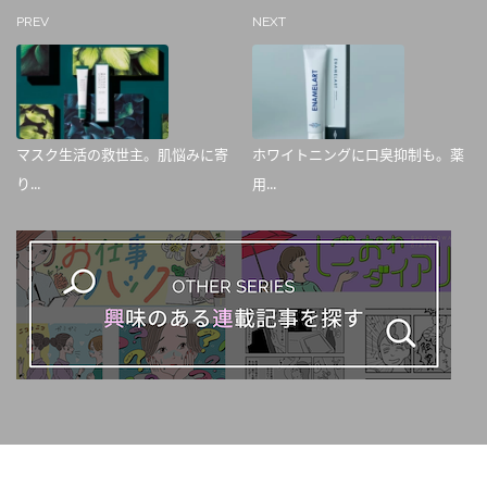
PREV
NEXT
マスク生活の救世主。肌悩みに寄
ホワイトニングに口臭抑制も。薬
り...
用...