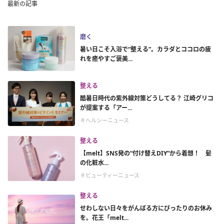
最新の記事
磨く
暑い日こそ入浴で“整える”。カラダとココロの疲
れを癒やすご褒美...
整える
酷暑日時代の紫外線対策どうしてる？ 江崎グリコ
が提案する「アー...
＃ヘルシーニュース
整える
【melt】SNS発の“付け替えDIY”から着想！ 髪
の化粧水...
＃ビューティーニュース
整える
せわしない日々をがんばる方にぴったりのお休み
を。花王「melt...