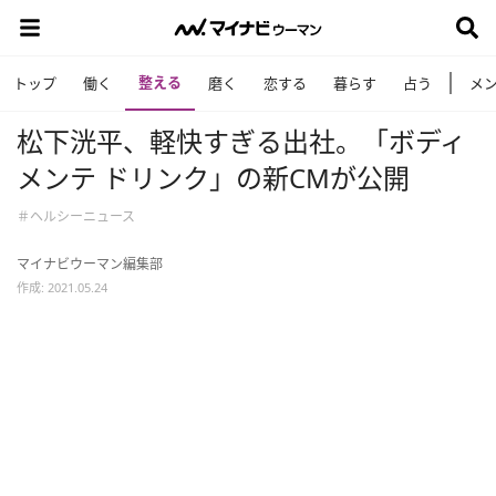
整える
トップ
働く
磨く
恋する
暮らす
占う
メ
松下洸平、軽快すぎる出社。「ボディ
メンテ ドリンク」の新CMが公開
＃ヘルシーニュース
マイナビウーマン編集部
作成: 2021.05.24