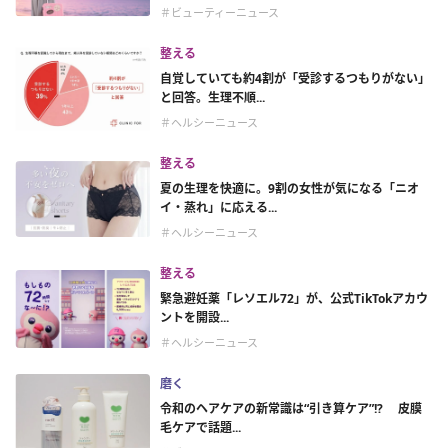
＃ビューティーニュース
整える
自覚していても約4割が「受診するつもりがない」
と回答。生理不順...
＃ヘルシーニュース
整える
夏の生理を快適に。9割の女性が気になる「ニオ
イ・蒸れ」に応える...
＃ヘルシーニュース
整える
緊急避妊薬「レソエル72」が、公式TikTokアカウ
ントを開設...
＃ヘルシーニュース
磨く
令和のヘアケアの新常識は“引き算ケア”!? 皮膜
毛ケアで話題...