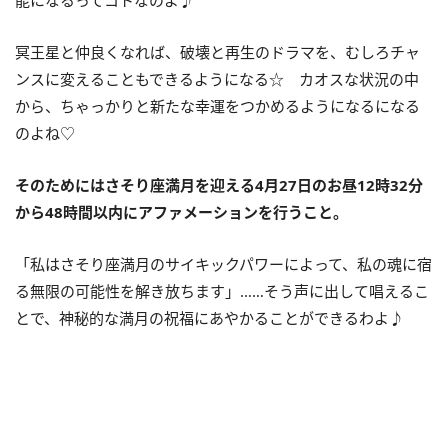
冥王星と仲良くなれば、破壊と再生のドラマを、むしろチャ
ンスに変えることもできるようになる☆ カオスな状況の中
から、ちゃっかりと新たな幸運をつかめるようになるになる
のよね♡
そのためにはさそり座満月を迎える
4
月
27
日のお昼
12
時
32
分
から
48
時間以内にアファメーションを行うこと。
「私はさそり座満月のサイキックパワーによって、私の魂に宿
る無限の可能性を解き放ちます」……そう声に出して唱えるこ
とで、神秘的な満月の祝福にあやかることができるわよ♪