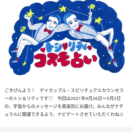
ごきげんよう！ ゲイカップル・スピリチュアルカウンセラ
ーのトシ＆リティです
♡
今回は
2021
年
4
月
26
日〜
5
月
2
日
の、宇宙からのメッセージを星座別にお届け。みんながナチ
ュラルに開運できるよう、ナビゲートさせていただくわね☆