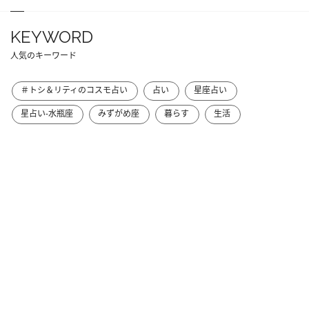
KEYWORD
人気のキーワード
＃トシ＆リティのコスモ占い
占い
星座占い
星占い-水瓶座
みずがめ座
暮らす
生活