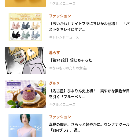
＃グルメニュース
ファッション
【ちいかわ】ナイトブラにちいかわ登場！ 「バ
ストをキレイにケア...
＃トレンドニュース
暮らす
【第748話】信じちゃった
＃ないものねだりの女達。
グルメ
【名古屋】ぴよりん史上初！ 爽やかな紫色が目
を引く「ブルーベリ...
＃グルメニュース
ファッション
真夏の胸元、さらっと軽やかに。ウンナナクール
「364ブラ」、通...