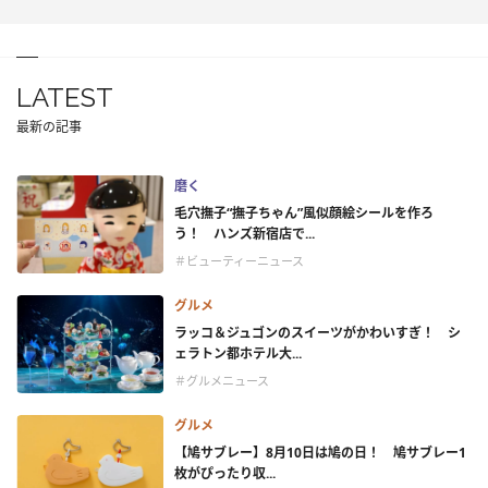
LATEST
最新の記事
磨く
毛穴撫子“撫子ちゃん”風似顔絵シールを作ろ
う！ ハンズ新宿店で...
＃ビューティーニュース
グルメ
ラッコ＆ジュゴンのスイーツがかわいすぎ！ シ
ェラトン都ホテル大...
＃グルメニュース
グルメ
【鳩サブレー】8月10日は鳩の日！ 鳩サブレー1
枚がぴったり収...