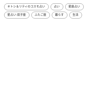
＃トシ＆リティのコスモ占い
占い
星座占い
星占い-双子座
ふたご座
暮らす
生活