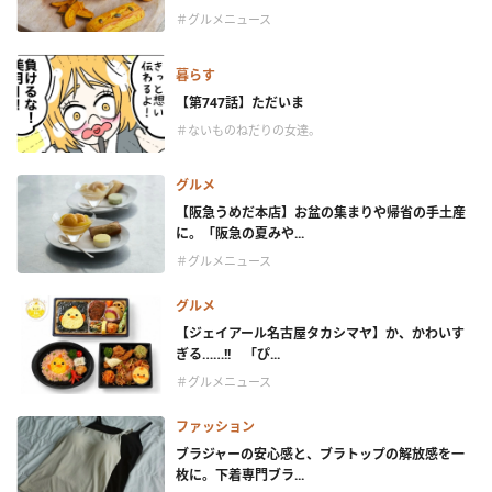
＃グルメニュース
暮らす
【第747話】ただいま
＃ないものねだりの女達。
グルメ
【阪急うめだ本店】お盆の集まりや帰省の手土産
に。「阪急の夏みや...
＃グルメニュース
グルメ
【ジェイアール名古屋タカシマヤ】か、かわいす
ぎる……!! 「ぴ...
＃グルメニュース
ファッション
ブラジャーの安心感と、ブラトップの解放感を一
枚に。下着専門ブラ...