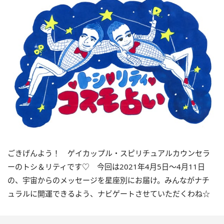
ごきげんよう！ ゲイカップル・スピリチュアルカウンセラ
ーのトシ＆リティです
♡
今回は
2021
年
4
月
5
日〜
4
月
11
日
の、宇宙からのメッセージを星座別にお届け。みんながナチ
ュラルに開運できるよう、ナビゲートさせていただくわね☆