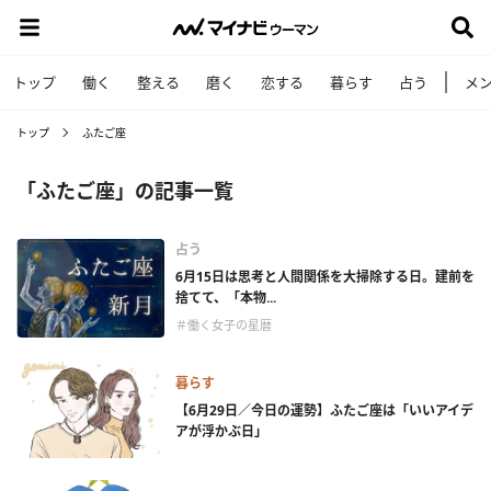
トップ
働く
整える
磨く
恋する
暮らす
占う
メ
トップ
ふたご座
「ふたご座」の記事一覧
占う
6月15日は思考と人間関係を大掃除する日。建前を
捨てて、「本物...
＃働く女子の星暦
暮らす
【6月29日／今日の運勢】ふたご座は「いいアイデ
アが浮かぶ日」