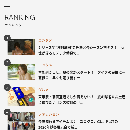
RANKING
ランキング
エンタメ
シリーズ初“強制帰国”の危機と今シーズン初キス！ 女
性が沼るモテテク勃発で...
エンタメ
本能剥き出し、夏の恋がスタート！ タイプの異性に一
直線♡ 早くも走り出す一...
グルメ
東京駅・羽田空港でしか買えない！ 夏の帰省＆お土産
に選びたいセンス抜群の「...
ファッション
今年流行るアイテムは？ ユニクロ、GU、PLSTの
2026年秋冬展示会で新...