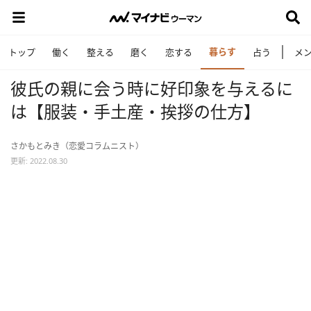
暮らす
トップ
働く
整える
磨く
恋する
占う
メ
彼氏の親に会う時に好印象を与えるに
は【服装・手土産・挨拶の仕方】
さかもとみき（恋愛コラムニスト）
更新: 2022.08.30