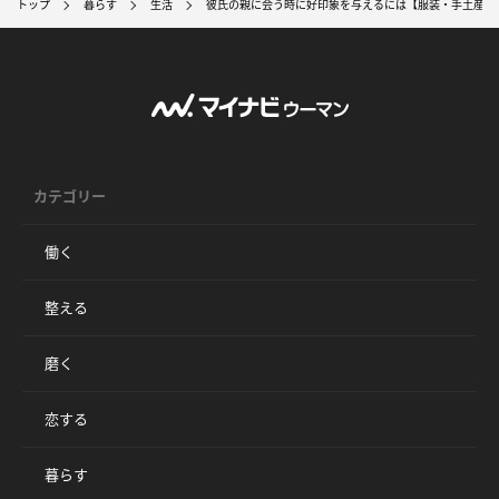
トップ
暮らす
生活
彼氏の親に会う時に好印象を与えるには【服装・手土産・
カテゴリー
働く
整える
磨く
恋する
暮らす