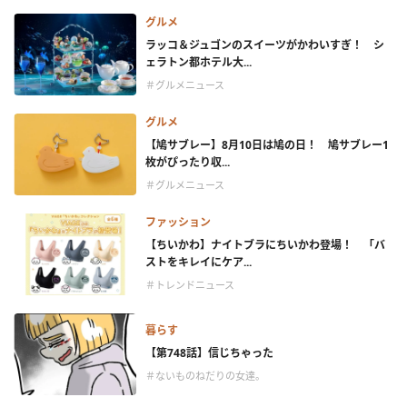
グルメ
ラッコ＆ジュゴンのスイーツがかわいすぎ！ シ
ェラトン都ホテル大...
＃グルメニュース
グルメ
【鳩サブレー】8月10日は鳩の日！ 鳩サブレー1
枚がぴったり収...
＃グルメニュース
ファッション
【ちいかわ】ナイトブラにちいかわ登場！ 「バ
ストをキレイにケア...
＃トレンドニュース
暮らす
【第748話】信じちゃった
＃ないものねだりの女達。