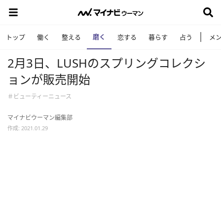
磨く
トップ
働く
整える
恋する
暮らす
占う
メ
2月3日、LUSHのスプリングコレクシ
ョンが販売開始
＃ビューティーニュース
マイナビウーマン編集部
作成: 2021.01.29