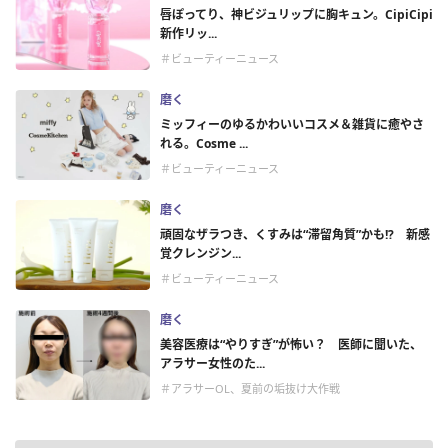
唇ぽってり、神ビジュリップに胸キュン。CipiCipi
新作リッ...
＃ビューティーニュース
磨く
ミッフィーのゆるかわいいコスメ＆雑貨に癒やさ
れる。Cosme ...
＃ビューティーニュース
磨く
頑固なザラつき、くすみは“滞留角質”かも!? 新感
覚クレンジン...
＃ビューティーニュース
磨く
美容医療は“やりすぎ”が怖い？ 医師に聞いた、
アラサー女性のた...
＃アラサーOL、夏前の垢抜け大作戦