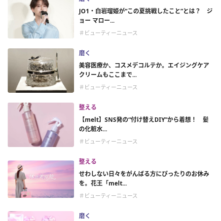
JO1・白岩瑠姫が“この夏挑戦したこと”とは？ ジ
ョー マロー...
＃ビューティーニュース
磨く
美容医療か、コスメデコルテか。エイジングケア
クリームもここまで...
＃ビューティーニュース
整える
【melt】SNS発の“付け替えDIY”から着想！ 髪
の化粧水...
＃ビューティーニュース
整える
せわしない日々をがんばる方にぴったりのお休み
を。花王「melt...
＃ビューティーニュース
磨く