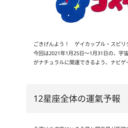
ごきげんよう！ ゲイカップル・スピリ
今回は
2021
年
1
月
25
日〜
1
月
31
日の、宇
がナチュラルに開運できるよう、ナビゲ
12星座全体の運氣予報