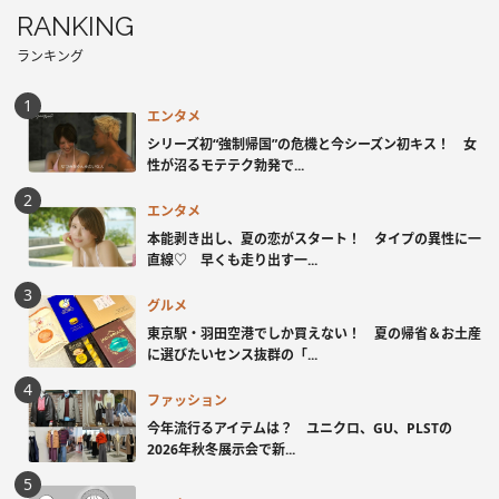
RANKING
ランキング
エンタメ
シリーズ初“強制帰国”の危機と今シーズン初キス！ 女
性が沼るモテテク勃発で...
エンタメ
本能剥き出し、夏の恋がスタート！ タイプの異性に一
直線♡ 早くも走り出す一...
グルメ
東京駅・羽田空港でしか買えない！ 夏の帰省＆お土産
に選びたいセンス抜群の「...
ファッション
今年流行るアイテムは？ ユニクロ、GU、PLSTの
2026年秋冬展示会で新...