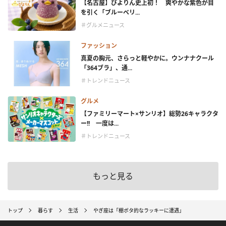
【名古屋】ぴよりん史上初！ 爽やかな紫色が目
を引く「ブルーベリ...
＃グルメニュース
ファッション
真夏の胸元、さらっと軽やかに。ウンナナクール
「364ブラ」、通...
＃トレンドニュース
グルメ
【ファミリーマート×サンリオ】総勢26キャラクタ
ー!! 一度は...
＃トレンドニュース
もっと見る
トップ
暮らす
生活
やぎ座は「棚ボタ的なラッキーに遭遇」