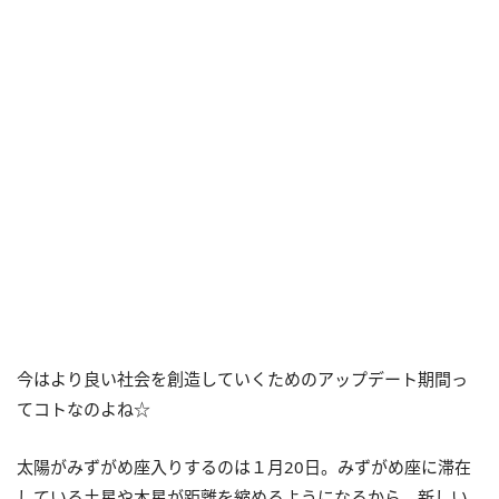
今はより良い社会を創造していくためのアップデート期間っ
てコトなのよね☆
太陽がみずがめ座入りするのは１月
20
日。みずがめ座に滞在
している土星や木星が距離を縮めるようになるから、新しい