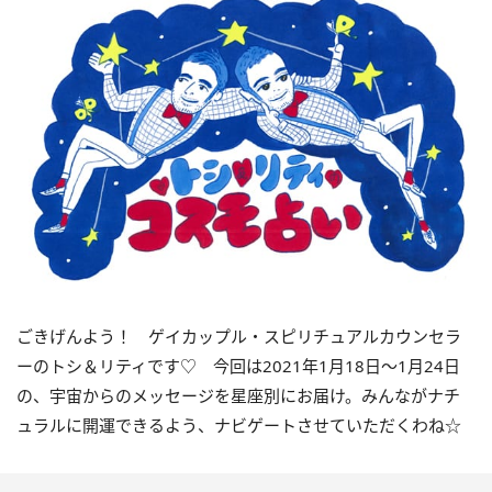
ごきげんよう！ ゲイカップル・スピリチュアルカウンセラ
ーのトシ＆リティです
♡
今回は
2021
年
1
月
18
日〜
1
月
24
日
の、宇宙からのメッセージを星座別にお届け。みんながナチ
ュラルに開運できるよう、ナビゲートさせていただくわね
☆