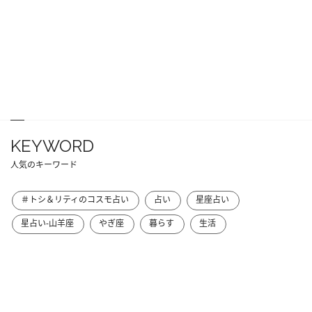
KEYWORD
人気のキーワード
＃トシ＆リティのコスモ占い
占い
星座占い
星占い-山羊座
やぎ座
暮らす
生活