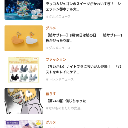
ラッコ＆ジュゴンのスイーツがかわいすぎ！ シ
ェラトン都ホテル大...
＃グルメニュース
グルメ
【鳩サブレー】8月10日は鳩の日！ 鳩サブレー1
枚がぴったり収...
＃グルメニュース
ファッション
【ちいかわ】ナイトブラにちいかわ登場！ 「バ
ストをキレイにケア...
＃トレンドニュース
暮らす
【第748話】信じちゃった
＃ないものねだりの女達。
グルメ