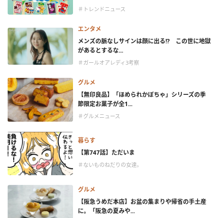
＃トレンドニュース
エンタメ
メンズの脈なしサインは顔に出る!? この世に地獄
があるとするな...
＃ガールオアレディ3考察
グルメ
【無印良品】「ほめられかぼちゃ」シリーズの季
節限定お菓子が全1...
＃グルメニュース
暮らす
【第747話】ただいま
＃ないものねだりの女達。
グルメ
【阪急うめだ本店】お盆の集まりや帰省の手土産
に。「阪急の夏みや...