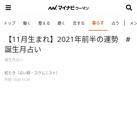
暮らす
トップ
働く
整える
磨く
恋する
占う
メ
【11月生まれ】2021年前半の運勢 #
誕生月占い
誕生月占い
紅たき（占い師・コラムニスト）
作成: 2020.12.30