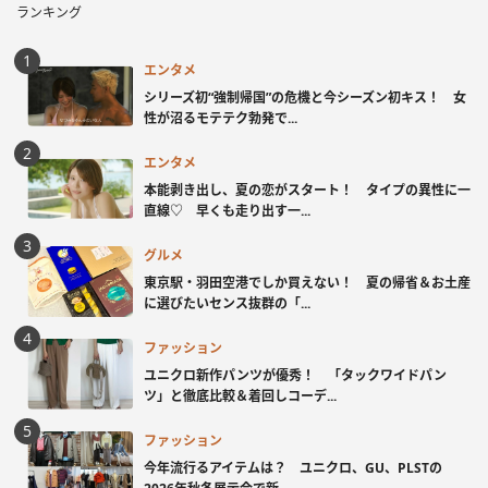
ランキング
エンタメ
シリーズ初“強制帰国”の危機と今シーズン初キス！ 女
性が沼るモテテク勃発で...
エンタメ
本能剥き出し、夏の恋がスタート！ タイプの異性に一
直線♡ 早くも走り出す一...
グルメ
東京駅・羽田空港でしか買えない！ 夏の帰省＆お土産
に選びたいセンス抜群の「...
ファッション
ユニクロ新作パンツが優秀！ 「タックワイドパン
ツ」と徹底比較＆着回しコーデ...
ファッション
今年流行るアイテムは？ ユニクロ、GU、PLSTの