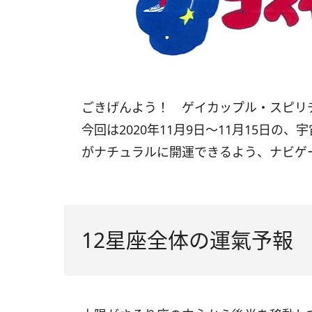
ごきげんよう！ ゲイカップル・スピ
今回は
2020
年11月
9
日〜
11
月
15
日の、宇
がナチュラルに開運できるよう、ナビゲ
12星座全体の運氣予報