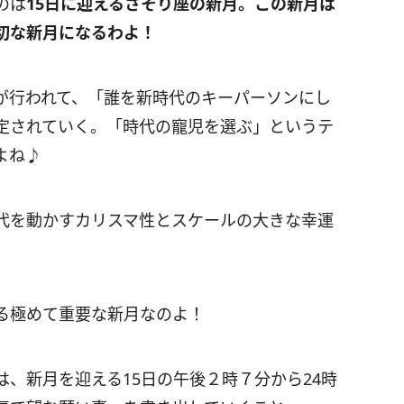
のは
15
日に迎えるさそり座の新月。この新月は
切な新月になるわよ！
が行われて、「誰を新時代のキーパーソンにし
定されていく。「時代の寵児を選ぶ」というテ
よね♪
代を動かすカリスマ性とスケールの大きな幸運
る極めて重要な新月なのよ！
は、新月を迎える
15
日の午後２時７分から
24
時