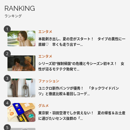
RANKING
ランキング
エンタメ
本能剥き出し、夏の恋がスタート！ タイプの異性に一
直線♡ 早くも走り出す一...
エンタメ
シリーズ初“強制帰国”の危機と今シーズン初キス！ 女
性が沼るモテテク勃発で...
ファッション
ユニクロ新作パンツが優秀！ 「タックワイドパン
ツ」と徹底比較＆着回しコーデ...
グルメ
東京駅・羽田空港でしか買えない！ 夏の帰省＆お土産
に選びたいセンス抜群の「...