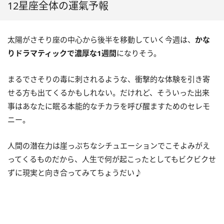
12星座全体の運氣予報
太陽がさそり座の中心から後半を移動していく今週は、
かな
りドラマティックで濃厚な
1
週間
になりそう。
まるでさそりの毒に刺されるような、衝撃的な体験を引き寄
せる方も出てくるかもしれない。だけれど、そういった出来
事はあなたに眠る本能的なチカラを呼び醒ますためのセレモ
ニー。
人間の潜在力は崖っぷちなシチュエーションでこそよみがえ
ってくるものだから、人生で何が起こったとしてもビクビクせ
ずに現実と向き合ってみてちょうだい♪