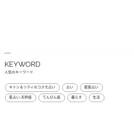
KEYWORD
人気のキーワード
＃トシ＆リティのコスモ占い
占い
星座占い
星占い-天秤座
てんびん座
暮らす
生活