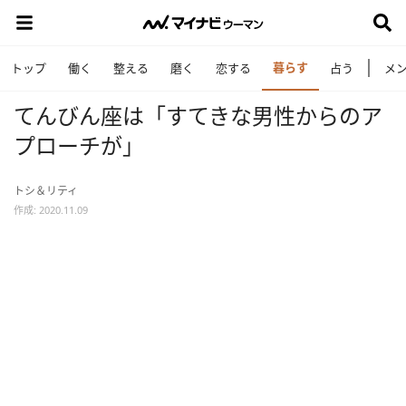
暮らす
トップ
働く
整える
磨く
恋する
占う
メ
てんびん座は「すてきな男性からのア
プローチが」
トシ＆リティ
作成: 2020.11.09