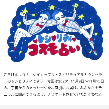
ごきげんよう！ ゲイカップル・スピリチュアルカウンセラ
ーのトシ＆リティです♡ 今回は
2020
年11月
9
日〜
11
月
15
日
の、宇宙からのメッセージを星座別にお届け。みんながナチ
ュラルに開運できるよう、ナビゲートさせていただくわね☆