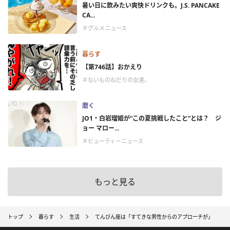
暑い日に飲みたい爽快ドリンクも。J.S. PANCAKE
CA...
＃グルメニュース
暮らす
【第746話】おかえり
＃ないものねだりの女達。
磨く
JO1・白岩瑠姫が“この夏挑戦したこと”とは？ ジ
ョー マロー...
＃ビューティーニュース
もっと見る
トップ
暮らす
生活
てんびん座は「すてきな男性からのアプローチが」