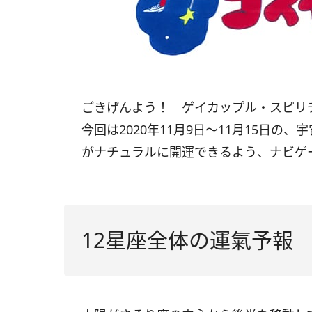
ごきげんよう！ ゲイカップル・スピ
今回は
2020
年11月
9
日〜
11
月
15
日の、宇
がナチュラルに開運できるよう、ナビゲ
12星座全体の運氣予報