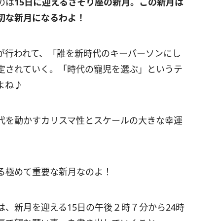
のは
15
日に迎えるさそり座の新月。この新月は
切な新月になるわよ！
が行われて、「誰を新時代のキーパーソンにし
定されていく。「時代の寵児を選ぶ」というテ
よね♪
代を動かすカリスマ性とスケールの大きな幸運
る極めて重要な新月なのよ！
は、新月を迎える
15
日の午後２時７分から
24
時