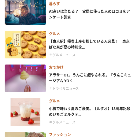
暮らす
AI占いは当たる？ 実際に使った人の口コミをア
ンケート調査
グルメ
【東京駅】帰省土産を探している人必見！ 東京
ばな奈が夏の特別企...
＃グルメニュース
おでかけ
アラサーOL、うんこに癒やされる。『うんこミュ
ージアム YOK...
＃トラベルニュース
グルメ
小樽で味わう夏のご褒美。【ルタオ】18周年記念
のいちごミルクテ...
＃グルメニュース
ファッション