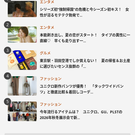
エンタメ
シリーズ初“強制帰国”の危機と今シーズン初キス！ 女
性が沼るモテテク勃発で...
エンタメ
本能剥き出し、夏の恋がスタート！ タイプの異性に一
直線♡ 早くも走り出す一...
グルメ
東京駅・羽田空港でしか買えない！ 夏の帰省＆お土産
に選びたいセンス抜群の「...
ファッション
ユニクロ新作パンツが優秀！ 「タックワイドパン
ツ」と徹底比較＆着回しコーデ...
ファッション
今年流行るアイテムは？ ユニクロ、GU、PLSTの
2026年秋冬展示会で新...