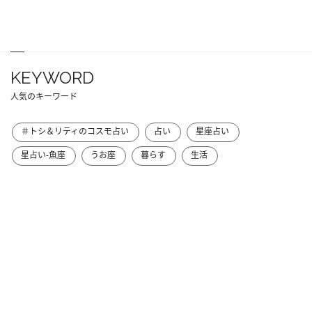
KEYWORD
人気のキーワード
＃トシ＆リティのコスモ占い
占い
星座占い
星占い-魚座
うお座
暮らす
生活