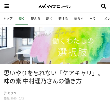
働く
トップ
整える
磨く
恋する
暮らす
占う
メ
思いやりを忘れない「ケアキャリ」。
味の素 中村理乃さんの働き方
於 ありさ
更新: 2020.10.12