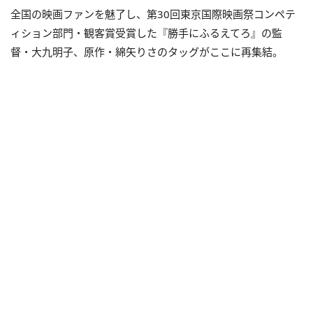
全国の映画ファンを魅了し、第30回東京国際映画祭コンペテ
ィション部門・観客賞受賞した『勝手にふるえてろ』の監
督・大九明子、原作・綿矢りさのタッグがここに再集結。