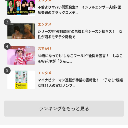
エンタメ
不倫よりヤバい問題発生!? インフルエンサー夫婦×医
師夫婦のブラックコメデ...
エンタメ
シリーズ初“強制帰国”の危機と今シーズン初キス！ 女
性が沼るモテテク勃発で...
おでかけ
30歳になっても“しなこワールド”全開を宣言！ しなこ
＆We♡Pが「うんこ...
エンタメ
マイナビウーマン連載が待望の書籍化！ “子なし”既婚
女性11人の実話ノンフ...
ランキングをもっと見る