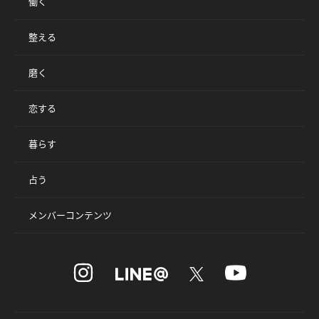
働く
整える
磨く
恋する
暮らす
占う
メンバーコンテンツ