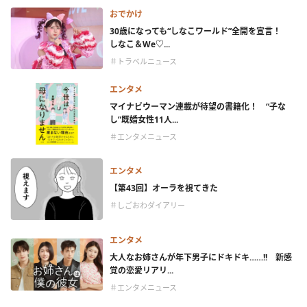
おでかけ
30歳になっても“しなこワールド”全開を宣言！
しなこ＆We♡...
＃トラベルニュース
エンタメ
マイナビウーマン連載が待望の書籍化！ “子な
し”既婚女性11人...
＃エンタメニュース
エンタメ
【第43回】オーラを視てきた
＃しごおわダイアリー
エンタメ
大人なお姉さんが年下男子にドキドキ……!! 新感
覚の恋愛リアリ...
＃エンタメニュース