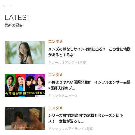
LATEST
最新の記事
エンタメ
メンズの脈なしサインは顔に出る!? この世に地獄
があるとするな...
＃ガールオアレディ3考察
エンタメ
不倫よりヤバい問題発生!? インフルエンサー夫婦
×医師夫婦のブ...
＃エンタメニュース
エンタメ
シリーズ初“強制帰国”の危機と今シーズン初キ
ス！ 女性が沼るモ...
＃シャッフルアイランド7考察