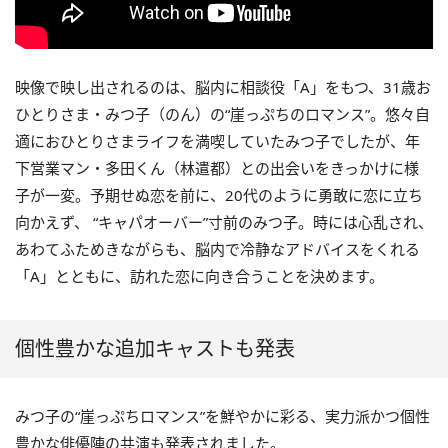
映像で映し出されるのは、脳内に相談役「A」をもつ、31歳お
ひとりさま・みつ子（のん）の“崖っぷちのロマンス”。悠々自
適におひとりさまライフを満喫していたみつ子でしたが、年
下営業マン・多田くん（林遣都）との出会いをきっかけに様
子が一変。予期せぬ恋を前に、20代のように勇敢に恋に立ち
向かえず、 “キャパオーバー”寸前のみつ子。時には心乱され、
あわてふためきながらも、脳内で冷静なアドバイスをくれる
「A」とともに、訪れた恋に向き合うことを決めます。
個性豊かな追加キャストも発表
みつ子の“崖っぷちロマンス”を鮮やかに彩る、実力派かつ個性
豊かな俳優陣の共演も発表されました。