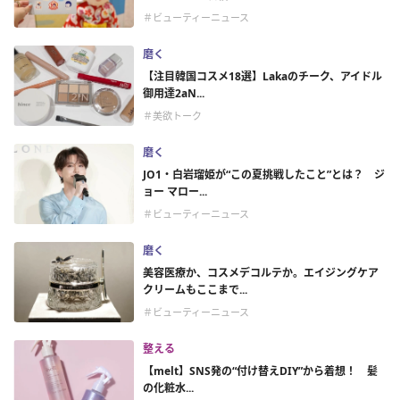
＃ビューティーニュース
磨く
【注目韓国コスメ18選】Lakaのチーク、アイドル
御用達2aN...
＃美欲トーク
磨く
JO1・白岩瑠姫が“この夏挑戦したこと”とは？ ジ
ョー マロー...
＃ビューティーニュース
磨く
美容医療か、コスメデコルテか。エイジングケア
クリームもここまで...
＃ビューティーニュース
整える
【melt】SNS発の“付け替えDIY”から着想！ 髪
の化粧水...