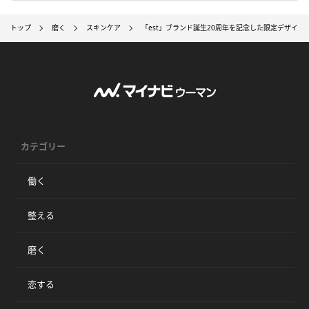
トップ
磨く
スキンケア
「est」ブランド誕生20周年を記念した限定デザイン
カテゴリー
働く
整える
磨く
恋する