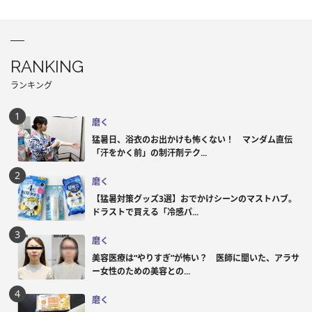
RANKING
ランキング
磨く
猛暑日、浴衣のお出かけも怖くない！ マンダム直伝
「汗をかく前」の制汗剤テク...
磨く
【猛暑対策グッズ3選】おでかけシーンのマストハブ。
ドラストで買える「冷感パ...
磨く
美容医療は“やりすぎ”が怖い？ 医師に聞いた、アラサ
ー女性のための美容との...
磨く