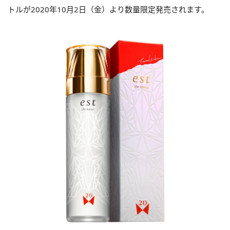
トルが
2020
年
10
月
2
日（金）より数量限定発売されます。