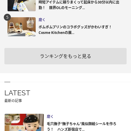
時短アイテムに頼りまくって起床から30分以内に出
勤！ 限界OLのモーニング...
磨く
ポムポムプリンのコラボグッズがかわいすぎ！
Cosme Kitchenの展...
ランキングをもっと見る
LATEST
最新の記事
磨く
毛穴撫子“撫子ちゃん”風似顔絵シールを作ろ
う！ ハンズ新宿店で...