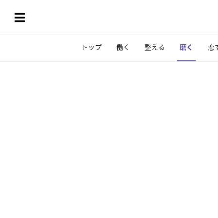
トップ
働く
整える
磨く
恋