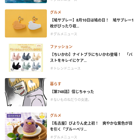
グルメ
【鳩サブレー】8月10日は鳩の日！ 鳩サブレー1
枚がぴったり収...
＃グルメニュース
ファッション
【ちいかわ】ナイトブラにちいかわ登場！ 「バ
ストをキレイにケア...
＃トレンドニュース
暮らす
【第748話】信じちゃった
＃ないものねだりの女達。
グルメ
【名古屋】ぴよりん史上初！ 爽やかな紫色が目
を引く「ブルーベリ...
＃グルメニュース