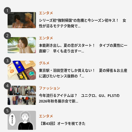
エンタメ
シリーズ初“強制帰国”の危機と今シーズン初キス！ 女
性が沼るモテテク勃発で...
エンタメ
本能剥き出し、夏の恋がスタート！ タイプの異性に一
直線♡ 早くも走り出す一...
グルメ
東京駅・羽田空港でしか買えない！ 夏の帰省＆お土産
に選びたいセンス抜群の「...
ファッション
今年流行るアイテムは？ ユニクロ、GU、PLSTの
2026年秋冬展示会で新...
エンタメ
【第43回】オーラを視てきた